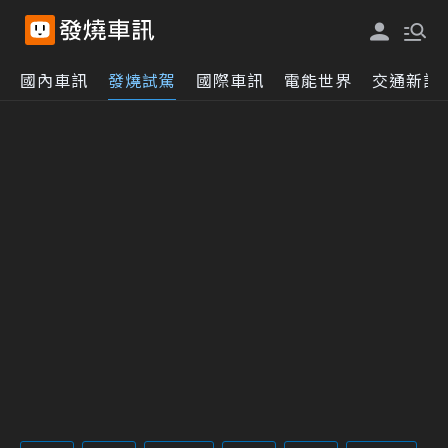
國內車訊
發燒試駕
國際車訊
電能世界
交通新訊