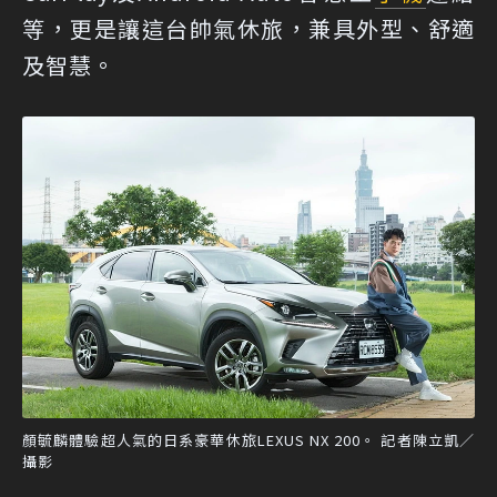
等，更是讓這台帥氣休旅，兼具外型、舒適
及智慧。
顏毓麟體驗超人氣的日系豪華休旅LEXUS NX 200。 記者陳立凱／
攝影