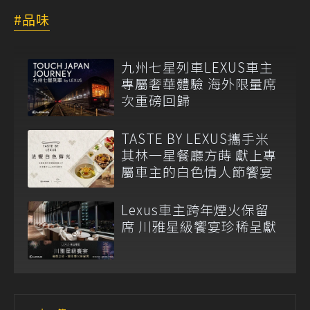
品味
九州七星列車LEXUS車主
專屬奢華體驗 海外限量席
次重磅回歸
TASTE BY LEXUS攜手米
其林一星餐廳方蒔 獻上專
屬車主的白色情人節饗宴
Lexus車主跨年煙火保留
席 川雅星級饗宴珍稀呈獻