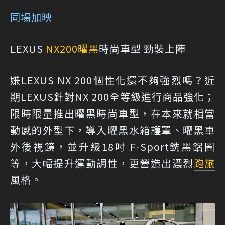
同場加映
LEXUS
NX200
曜黑
時尚車型 勁裝上陣
嫌LEXUS NX 200個性化還不夠強烈嗎？近
期LEXUS針對NX 200全等級進行商品強化；
限時限量推出曜黑時尚車型，在本來就相當
動感的外型下，導入曜黑水箱護罩、曜黑車
外後視鏡，並升級18吋 F-Sport銑黑鋁圈
等，大幅提升運動調性，更營造出濃烈
跑旅
風格。