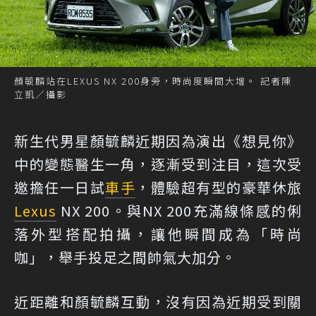
顏毓麟站在LEXUS NX 200身旁，時尚度瞬間大增。 記者陳
立凱／攝影
新生代男星顏毓麟近期因為演出《想見你》
中的變態醫生一角，逐漸受到注目，這次受
邀擔任一日試
車手
，體驗超有型的豪華休旅
Lexus
NX 200。與NX 200充滿線條感的俐
落外型搭配拍攝，讓他瞬間成為「時尚
咖」，舉手投足之間帥氣大加分。
近距離和顏毓麟互動，沒有因為近期受到關