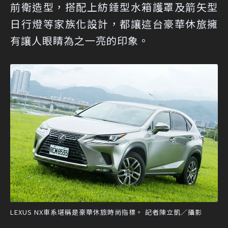
前衛造型，搭配上紡錘型水箱護罩及箭矢型
日行燈等家族化設計，都讓這台豪華休旅擁
有讓人眼睛為之一亮的印象。
LEXUS NX車系堪稱是豪華休旅時尚指標。 記者陳立凱／攝影