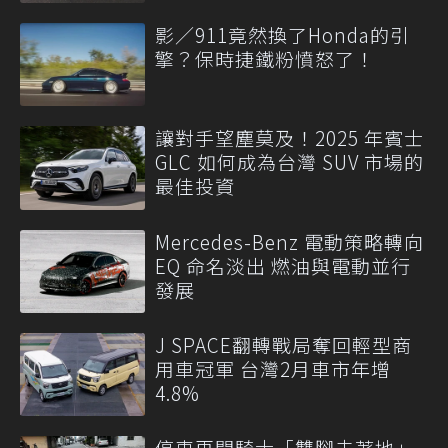
影／911竟然換了Honda的引
擎？保時捷鐵粉憤怒了！
讓對手望塵莫及！2025 年賓士
GLC 如何成為台灣 SUV 市場的
最佳投資
Mercedes-Benz 電動策略轉向
EQ 命名淡出 燃油與電動並行
發展
J SPACE翻轉戰局奪回輕型商
用車冠軍 台灣2月車市年增
4.8%
停車再開騎士「雙腳未著地」