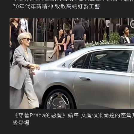
70年代革新精神 致敬高端訂製工藝
《穿著Prada的惡魔》續集 女魔頭米蘭達的座駕
級登場