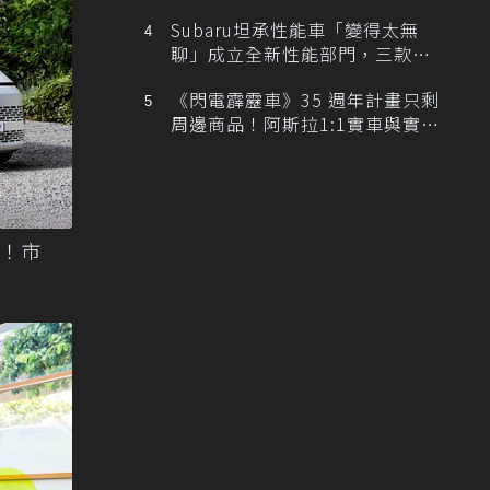
Subaru坦承性能車「變得太無
聊」成立全新性能部門，三款手
排跑車開發中！
《閃電霹靂車》35 週年計畫只剩
周邊商品！阿斯拉1:1實車與實體
展覽雙雙喊卡
具！市