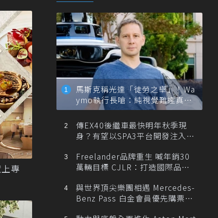
馬斯克稱光達「徒勞之舉」！Wa
ymo執行長嗆：純視覺難達真正
自動駕駛
傳EX40後繼車最快明年秋季現
身？有望以SPA3平台開發注入80
0V動力
Freelander品牌重生 喊年銷30
萬輛目標 CJLR：打造國際品牌
獻上專
半數銷量來自全球！
與世界頂尖樂團相遇 Mercedes-
Benz Pass 白金會員優先購票維
也納愛樂