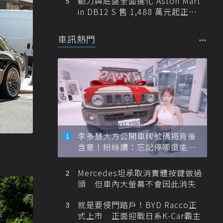
動力與底盤全面進化 Aston Mart
in DB12 S 售 1,488 萬元起正式
登台
車訊熱門
李多慧大方公開車牌號碼揭背後
含意！粉絲讚：忘記停哪還能幫
忙找車
Mercedes坦承取消實體按鍵做過
頭 但車內大螢幕不會因此消失
就是要侵門踏戶！BYD Racco正
式上市 正面迎戰日系K-Car霸主