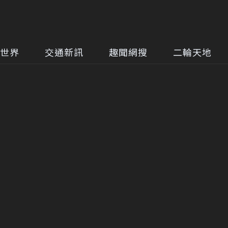
世界
交通新訊
趣聞網搜
二輪天地