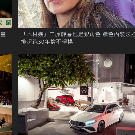
限量
「木村嫂」工藤靜香也是狠角色 紫色內裝法
排超跑30年捨不得換