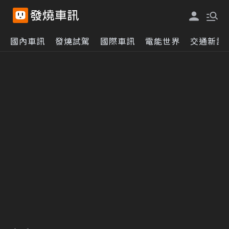
國內車訊
發燒試駕
國際車訊
電能世界
交通新訊