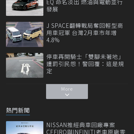
EQ 命名淡出 燃油與電動並行
發展
J SPACE翻轉戰局奪回輕型商
用車冠軍 台灣2月車市年增
4.8%
停車再開騎士「雙腳未著地」
遭罰引民怨！警回覆：這是規
定
More
熱門新聞
NISSAN推經典車回廠專案
CEFIRO與INFINITI老車原廠零