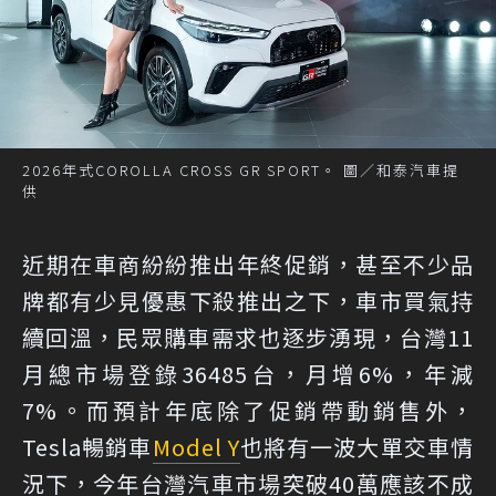
2026年式COROLLA CROSS GR SPORT。 圖／和泰汽車提
供
近期在車商紛紛推出年終促銷，甚至不少品
牌都有少見優惠下殺推出之下，車市買氣持
續回溫，民眾購車需求也逐步湧現，台灣11
月總市場登錄36485台，月增6%，年減
7%。而預計年底除了促銷帶動銷售外，
Tesla暢銷車
Model Y
也將有一波大單交車情
況下，今年台灣汽車市場突破40萬應該不成