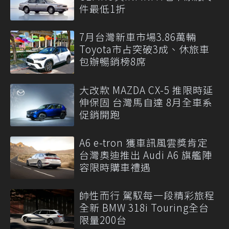
件最低1折
7月台灣新車市場3.86萬輛
Toyota市占突破3成、休旅車
包辦暢銷榜8席
大改款 MAZDA CX-5 推限時延
伸保固 台灣馬自達 8月全車系
促銷開跑
A6 e-tron 獲車訊風雲獎肯定
台灣奧迪推出 Audi A6 旗艦陣
容限時購車禮遇
帥性而行 駕馭每一段精彩旅程
全新 BMW 318i Touring全台
限量200台