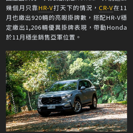
幾個月只靠
HR-V
打天下的情況，
CR-V
在11
月也繳出920輛的亮眼掛牌數，搭配HR-V穩
定繳出1,206輛優異掛牌表現，帶動Honda
於11月穩坐銷售亞軍位置。