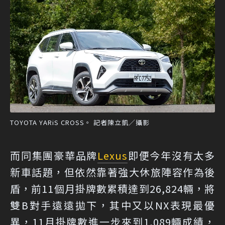
TOYOTA YARiS CROSS。 記者陳立凱／攝影
而同集團豪華品牌
Lexus
即便今年沒有太多
新車話題，但依然靠著強大休旅陣容作為後
盾，前11個月掛牌數累積達到26,824輛，將
雙B對手遠遠拋下，其中又以NX表現最優
異，11月掛牌數進一步來到1,089輛成績，