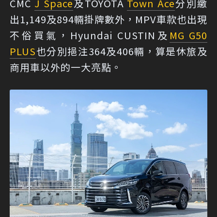
CMC
J Space
及TOYOTA
Town Ace
分別繳
出1,149及894輛掛牌數外，MPV車款也出現
不俗買氣，Hyundai CUSTIN及
MG G50
PLUS
也分別挹注364及406輛，算是休旅及
商用車以外的一大亮點。