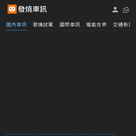
國內車訊
發燒試駕
國際車訊
電能世界
交通新訊