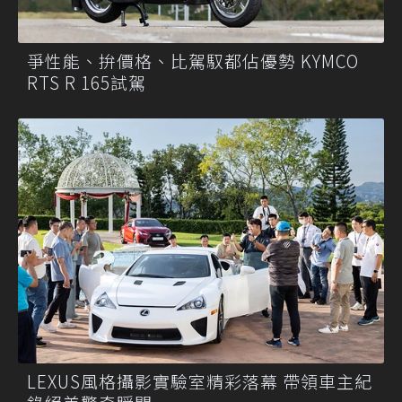
爭性能、拚價格、比駕馭都佔優勢 KYMCO
RTS R 165試駕
LEXUS風格攝影實驗室精彩落幕 帶領車主紀