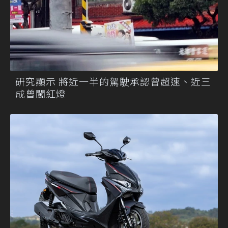
研究顯示 將近一半的駕駛承認曾超速、近三
成曾闖紅燈