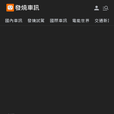
國內車訊
發燒試駕
國際車訊
電能世界
交通新訊