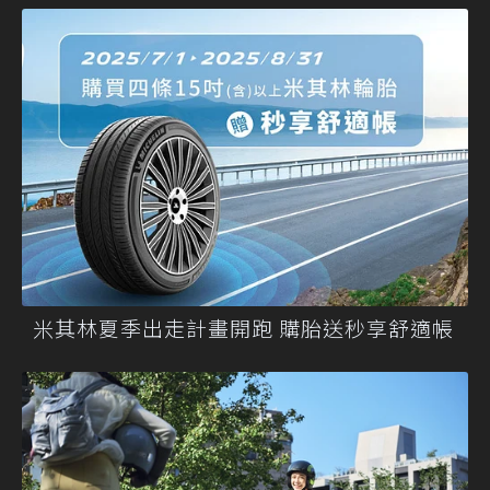
米其林夏季出走計畫開跑 購胎送秒享舒適帳