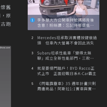
濃懷舊
期，原
李多慧大方公開車牌號碼揭背後
復古跑
含意！粉絲讚：忘記停哪還能幫
忙找車
Mercedes坦承取消實體按鍵做過
頭 但車內大螢幕不會因此消失
Subaru坦承性能車「變得太無
聊」成立全新性能部門，三款手
排跑車開發中！
就是要侵門踏戶！BYD Racco正
式上市 正面迎戰日系K-Car霸主
《閃電霹靂車》35 週年計畫只剩
周邊商品！阿斯拉1:1實車與實體
展覽雙雙喊卡