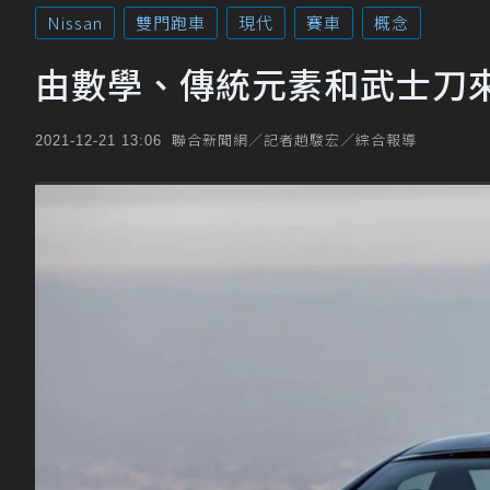
Nissan
雙門跑車
現代
賽車
概念
由數學、傳統元素和武士刀來一
聯合新聞網／記者趙駿宏／綜合報導
2021-12-21 13:06