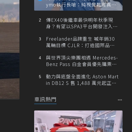
ymo執行長嗆：純視覺難達真正
自動駕駛
傳EX40後繼車最快明年秋季現
身？有望以SPA3平台開發注入80
0V動力
Freelander品牌重生 喊年銷30
萬輛目標 CJLR：打造國際品牌
半數銷量來自全球！
與世界頂尖樂團相遇 Mercedes-
Benz Pass 白金會員優先購票維
也納愛樂
動力與底盤全面進化 Aston Mart
in DB12 S 售 1,488 萬元起正式
登台
車訊熱門