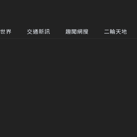
世界
交通新訊
趣聞網搜
二輪天地