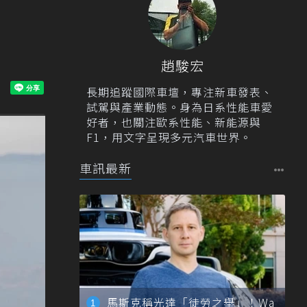
趙駿宏
長期追蹤國際車壇，專注新車發表、
試駕與產業動態。身為日系性能車愛
好者，也關注歐系性能、新能源與
F1，用文字呈現多元汽車世界。
車訊最新
馬斯克稱光達「徒勞之舉」！Wa