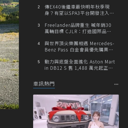
傳EX40後繼車最快明年秋季現
身？有望以SPA3平台開發注入80
0V動力
Freelander品牌重生 喊年銷30
萬輛目標 CJLR：打造國際品牌
半數銷量來自全球！
與世界頂尖樂團相遇 Mercedes-
Benz Pass 白金會員優先購票維
也納愛樂
動力與底盤全面進化 Aston Mart
in DB12 S 售 1,488 萬元起正式
登台
車訊熱門