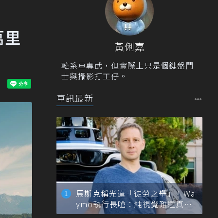
萬里
黃俐嘉
韓系車專武，但實際上只是個鍵盤鬥
士與攝影打工仔。
車訊最新
馬斯克稱光達「徒勞之舉」！Wa
ymo執行長嗆：純視覺難達真正
自動駕駛