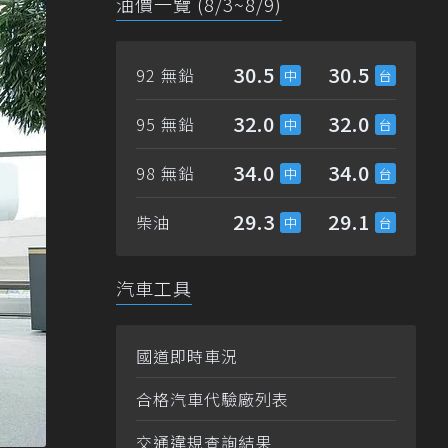
油價一覽 (8/3~8/9)
30.5
30.5
92 無鉛
32.0
32.0
95 無鉛
34.0
34.0
98 無鉛
29.3
29.1
柴油
汽車工具
國道即時車況
合格汽車代驗廠列表
交通違規查詢結果