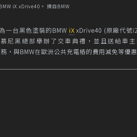
iX xDrive40。 摘自BMW
為一台黑色塗裝的BMW
iX
xDrive40 (原廠代號i
於慕尼黑總部舉辦了交車典禮，並且送給車主
裝服務，與BMW在歐洲公共充電樁的費用減免等優