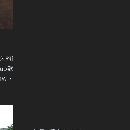
久的i
up歡
MW，