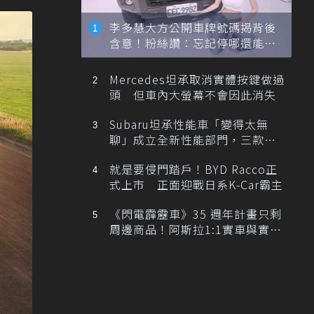
李多慧大方公開車牌號碼揭背後
含意！粉絲讚：忘記停哪還能幫
忙找車
Mercedes坦承取消實體按鍵做過
頭 但車內大螢幕不會因此消失
Subaru坦承性能車「變得太無
聊」成立全新性能部門，三款手
排跑車開發中！
就是要侵門踏戶！BYD Racco正
式上市 正面迎戰日系K-Car霸主
《閃電霹靂車》35 週年計畫只剩
周邊商品！阿斯拉1:1實車與實體
展覽雙雙喊卡