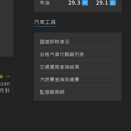
29.3
29.1
柴油
汽車工具
國道即時車況
合格汽車代驗廠列表
交通違規查詢結果
篇
→
汽燃費查詢及繳費
san
方針
監理服務網