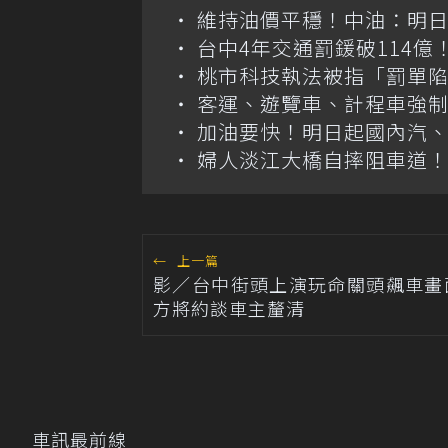
維持油價平穩！中油：明
台中4年交通罰鍰破114
桃市科技執法被指「罰單
客運、遊覽車、計程車強制
加油要快！明日起國內汽、柴
婦人淡江大橋自摔阻車道
←
上一篇
影／台中街頭上演玩命關頭飆車畫
方將約談車主釐清
車訊最前線