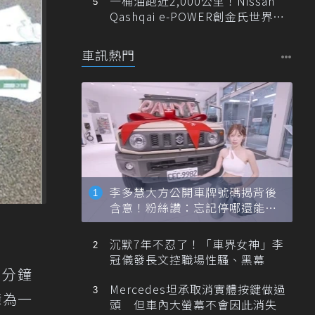
一桶油跑近2,000公里！Nissan
Qashqai e-POWER創金氏世界紀
錄
車訊熱門
李多慧大方公開車牌號碼揭背後
含意！粉絲讚：忘記停哪還能幫
忙找車
沉默7年不忍了！「車界女神」李
冠儀發長文控職場性騷、黑幕
0分鐘
Mercedes坦承取消實體按鍵做過
鐘為一
頭 但車內大螢幕不會因此消失