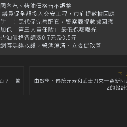
日國內汽、柴油價格皆不調整
億！議員促全額投入交安工程，市府提數據回應
陷阱」！民代促完善配套，警察局提數據回應
加保「第三人責任險」 最低保額曝光
油價格各調漲0.7元及0.5元
！網傳延誤救護，警消澄清、立委促改善
下一
面？ 警
由數學、傳統元素和武士刀來一窺新Nis
Z的設計