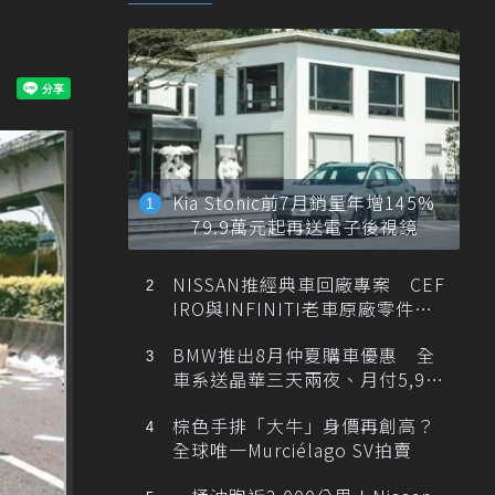
Kia Stonic前7月銷量年增145%
79.9萬元起再送電子後視鏡
NISSAN推經典車回廠專案 CEF
IRO與INFINITI老車原廠零件最
低1折
BMW推出8月仲夏購車優惠 全
車系送晶華三天兩夜、月付5,900
元起
棕色手排「大牛」身價再創高？
全球唯一Murciélago SV拍賣