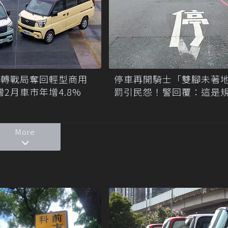
CE翻轉戰局奪回輕型商用
停車再開騎士「雙腳未著
灣2月車市年增4.8%
罰引民怨！警回覆：這是
More