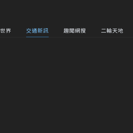
世界
交通新訊
趣聞網搜
二輪天地