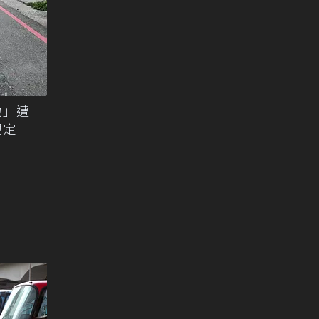
地」遭
規定