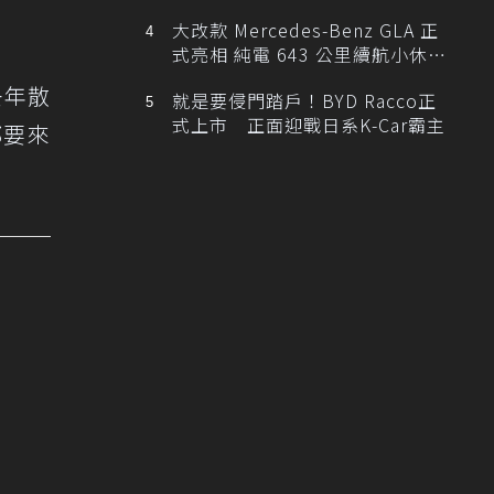
大改款 Mercedes-Benz GLA 正
式亮相 純電 643 公里續航小休
旅！
去年散
就是要侵門踏戶！BYD Racco正
式上市 正面迎戰日系K-Car霸主
都要來