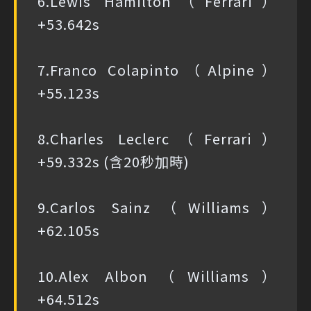
6.Lewis Hamilton（Ferrari）
+53.642s
7.Franco Colapinto（Alpine）
+55.123s
8.Charles Leclerc（Ferrari）
+59.332s (含20秒加時)
9.Carlos Sainz（Williams）
+62.105s
10.Alex Albon（Williams）
+64.512s