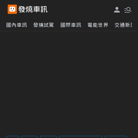
國內車訊
發燒試駕
國際車訊
電能世界
交通新訊