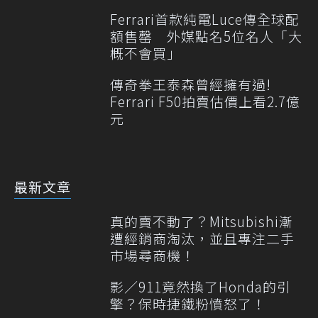
Ferrari首款純電Luce傳全球配
額售罄 外媒點名5位名人「大
概不會買」
傳奇拳王泰森曾經擁有過!
Ferrari F50拍賣估價上看2.7億
元
最新文章
真的賣不動了？Mitsubishi漸
遭經銷商淘汰，並且專注二手
市場尋商機！
影／911竟然換了Honda的引
擎？保時捷鐵粉憤怒了！