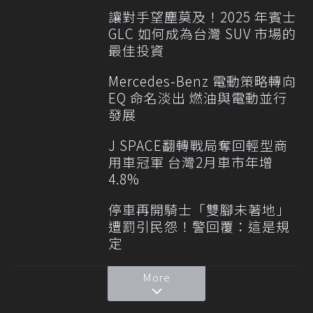
讓對手望塵莫及！2025 年賓士
GLC 如何成為台灣 SUV 市場的
最佳投資
Mercedes-Benz 電動策略轉向
EQ 命名淡出 燃油與電動並行
發展
J SPACE翻轉戰局奪回輕型商
用車冠軍 台灣2月車市年增
4.8%
停車再開騎士「雙腳未著地」
遭罰引民怨！警回覆：這是規
定
More