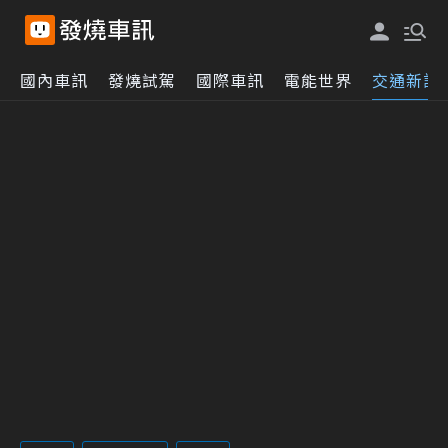
國內車訊
發燒試駕
國際車訊
電能世界
交通新訊