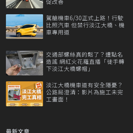
促改善
駕艙機車6/30正式上路！行駛
比照汽車 但禁行淡江大橋、機
車專用道
交通部螺絲真的鬆了？遭點名
造謠 網紅火花羅直播「徒手轉
下淡江大橋螺帽」
淡江大橋機車道有安全隱憂？
公路局澄清：影片為施工未完
工畫面！
最新文章