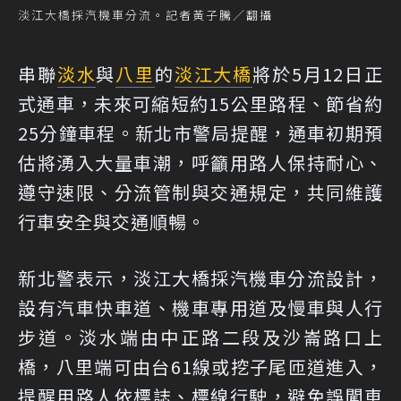
淡江大橋採汽機車分流。記者黃子騰／翻攝
串聯
淡水
與
八里
的
淡江大橋
將於5月12日正
式通車，未來可縮短約15公里路程、節省約
25分鐘車程。新北市警局提醒，通車初期預
估將湧入大量車潮，呼籲用路人保持耐心、
遵守速限、分流管制與交通規定，共同維護
行車安全與交通順暢。
新北警表示，淡江大橋採汽機車分流設計，
設有汽車快車道、機車專用道及慢車與人行
步道。淡水端由中正路二段及沙崙路口上
橋，八里端可由台61線或挖子尾匝道進入，
提醒用路人依標誌、標線行駛，避免誤闖車