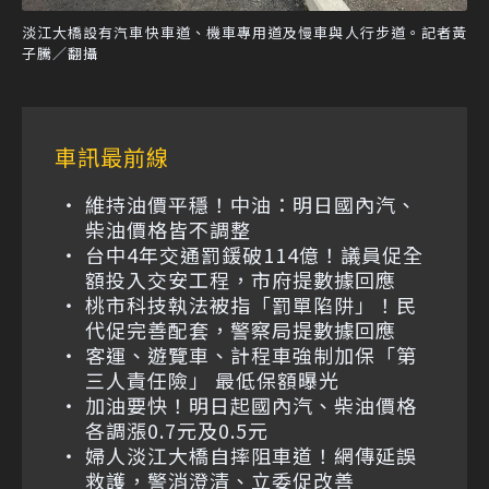
淡江大橋設有汽車快車道、機車專用道及慢車與人行步道。記者黃
子騰／翻攝
車訊最前線
維持油價平穩！中油：明日國內汽、
柴油價格皆不調整
台中4年交通罰鍰破114億！議員促全
額投入交安工程，市府提數據回應
桃市科技執法被指「罰單陷阱」！民
代促完善配套，警察局提數據回應
客運、遊覽車、計程車強制加保「第
三人責任險」 最低保額曝光
加油要快！明日起國內汽、柴油價格
各調漲0.7元及0.5元
婦人淡江大橋自摔阻車道！網傳延誤
救護，警消澄清、立委促改善