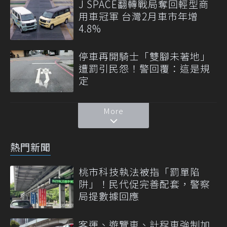
J SPACE翻轉戰局奪回輕型商
用車冠軍 台灣2月車市年增
4.8%
停車再開騎士「雙腳未著地」
遭罰引民怨！警回覆：這是規
定
More
熱門新聞
桃市科技執法被指「罰單陷
阱」！民代促完善配套，警察
局提數據回應
客運、遊覽車、計程車強制加