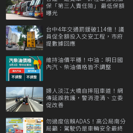
保「第三人責任險」 最低保額
曝光
台中4年交通罰鍰破114億！議
員促全額投入交安工程，市府
提數據回應
維持油價平穩！中油：明日國
內汽、柴油價格皆不調整
婦人淡江大橋自摔阻車道！網
傳延誤救護，警消澄清、立委
促改善
勿過度信賴ADAS！高公局南分
局籲：駕駛仍是車輛安全最終