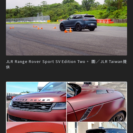
JLR Range Rover Sport SV Edition Two。 圖／JLR Taiwan提
供