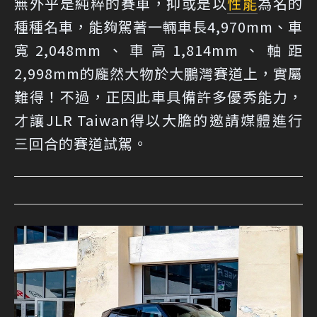
無外乎是純粹的賽車，抑或是以
性能
為名的
種種名車，能夠駕著一輛車長4,970mm、車
寬2,048mm、車高1,814mm、軸距
2,998mm的龐然大物於大鵬灣賽道上，實屬
難得！不過，正因此車具備許多優秀能力，
才讓JLR Taiwan得以大膽的邀請媒體進行
三回合的賽道試駕。