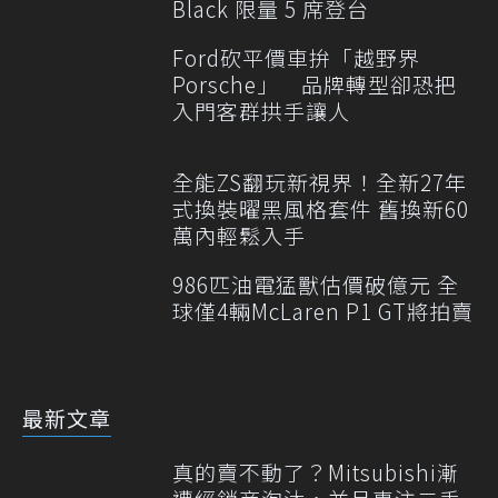
Black 限量 5 席登台
Ford砍平價車拚「越野界
Porsche」 品牌轉型卻恐把
入門客群拱手讓人
全能ZS翻玩新視界！全新27年
式換裝曜黑風格套件 舊換新60
萬內輕鬆入手
986匹油電猛獸估價破億元 全
球僅4輛McLaren P1 GT將拍賣
最新文章
真的賣不動了？Mitsubishi漸