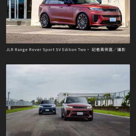
JLR Range Rover Sport SV Edition Two。 記者黃俐嘉／攝影