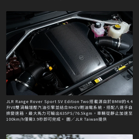
JLR Range Rover Sport SV Edition Two搭載源自於BMW的4.4
升V8雙渦輪增壓汽油引擎並結合MHEV輕油電系統，搭配八速手自
排變速箱，最大馬力可輸出635PS/76.5kgm，車輛從靜止加速至
100km/h僅需3.9秒即可完成。 圖／JLR Taiwan提供