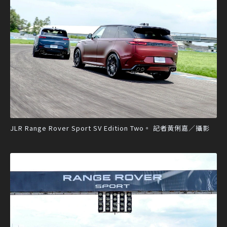
JLR Range Rover Sport SV Edition Two。 記者黃俐嘉／攝影