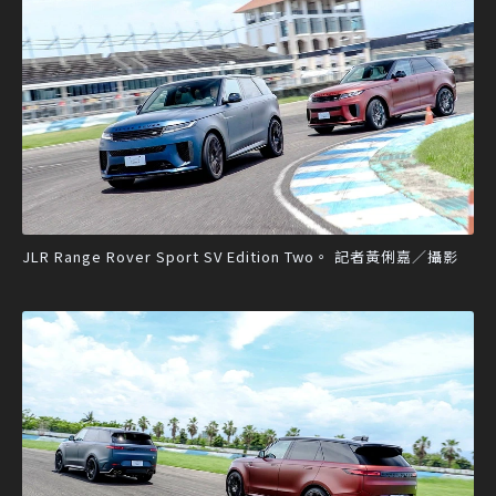
JLR Range Rover Sport SV Edition Two。 記者黃俐嘉／攝影