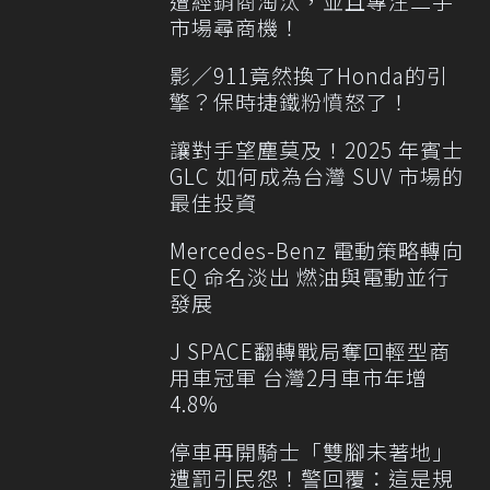
遭經銷商淘汰，並且專注二手
市場尋商機！
影／911竟然換了Honda的引
擎？保時捷鐵粉憤怒了！
讓對手望塵莫及！2025 年賓士
GLC 如何成為台灣 SUV 市場的
最佳投資
Mercedes-Benz 電動策略轉向
EQ 命名淡出 燃油與電動並行
發展
J SPACE翻轉戰局奪回輕型商
用車冠軍 台灣2月車市年增
4.8%
停車再開騎士「雙腳未著地」
遭罰引民怨！警回覆：這是規