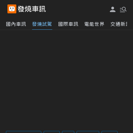
國內車訊
發燒試駕
國際車訊
電能世界
交通新訊