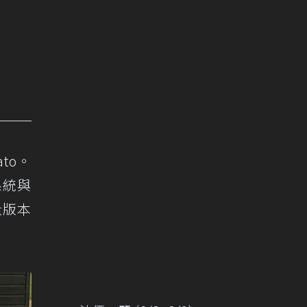
ato。
系統與
量版本