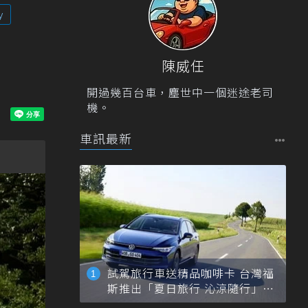
y
陳威任
開過幾百台車，塵世中一個迷途老司
機。
車訊最新
試駕旅行車送精品咖啡卡 台灣福
斯推出「夏日旅行 沁涼隨行」活
動