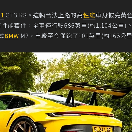
11
GT3 RS。這輛合法上路的高
性能
車身披亮黃
h高性能套件，全車僅行駛686英里(約1,104公里)
式
BMW
M2，出廠至今僅跑了101英里(約163公里