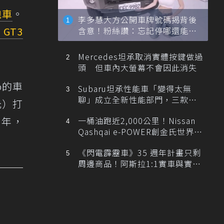
跑車
。
李多慧大方公開車牌號碼揭背後
 GT3
含意！粉絲讚：忘記停哪還能幫
忙找車
Mercedes坦承取消實體按鍵做過
頭 但車內大螢幕不會因此消失
oo的車
Subaru坦承性能車「變得太無
聊」成立全新性能部門，三款手
元）打
排跑車開發中！
0年，
一桶油跑近2,000公里！Nissan
Qashqai e-POWER創金氏世界紀
錄
《閃電霹靂車》35 週年計畫只剩
周邊商品！阿斯拉1:1實車與實體
展覽雙雙喊卡