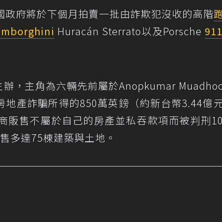
導，英國政府將於下個月拍賣一批由詐欺犯沒收的高階
amborghini
Huracán Sterrato以及Porsche
911
ns主辦，主角為六輛先前屬於Anopkumar Muadh
地產詐騙所得的850萬英鎊（約新台幣3.44億
商販售不屬於自己的房產並私吞款項而被判刑1
出售多達75棟建築與土地。