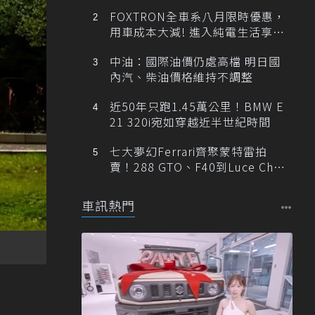
FOXTRON全車系八月限時優惠，
用車成本大減! 進入純電生活享
「零稅金＋零保養」新時代
中油：國際油價仍處高檔 明日國
內汽、柴油價格維持不調整
近50年只跑1.45萬公里！BMW E
21 320i宛如穿越近半世紀時間
七大夢幻Ferrari齊聚蒙特雷拍
賣！288 GTO、F40到Luce Cha
ssis 0一次登場
車訊熱門