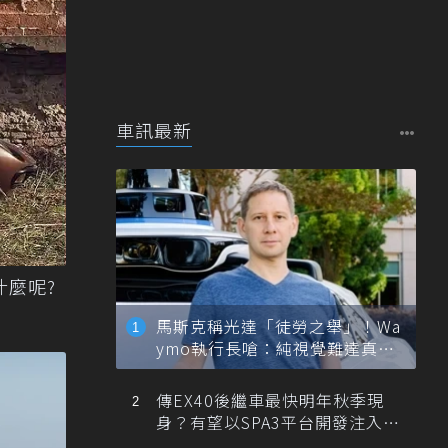
車訊最新
什麼呢?
馬斯克稱光達「徒勞之舉」！Wa
ymo執行長嗆：純視覺難達真正
自動駕駛
傳EX40後繼車最快明年秋季現
身？有望以SPA3平台開發注入80
0V動力