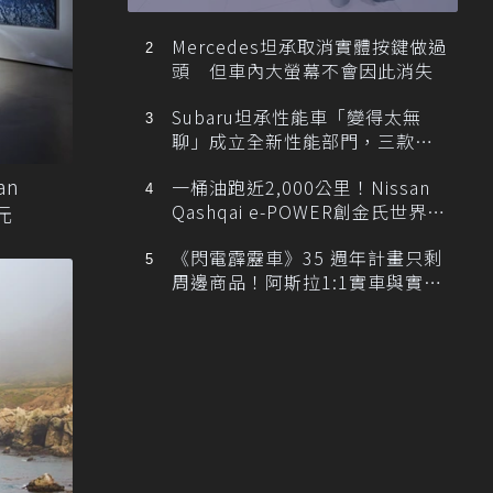
忙找車
Mercedes坦承取消實體按鍵做過
頭 但車內大螢幕不會因此消失
Subaru坦承性能車「變得太無
聊」成立全新性能部門，三款手
排跑車開發中！
an
一桶油跑近2,000公里！Nissan
Qashqai e-POWER創金氏世界紀
元
錄
《閃電霹靂車》35 週年計畫只剩
周邊商品！阿斯拉1:1實車與實體
展覽雙雙喊卡