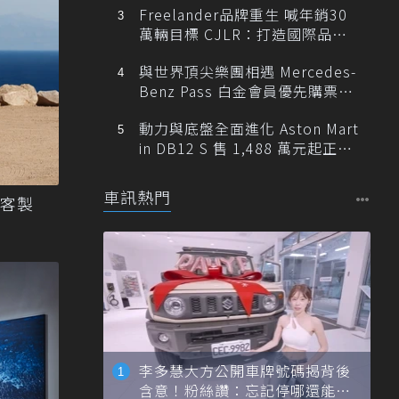
Freelander品牌重生 喊年銷30
萬輛目標 CJLR：打造國際品牌
半數銷量來自全球！
與世界頂尖樂團相遇 Mercedes-
Benz Pass 白金會員優先購票維
也納愛樂
動力與底盤全面進化 Aston Mart
in DB12 S 售 1,488 萬元起正式
登台
車訊熱門
頂級客製
李多慧大方公開車牌號碼揭背後
含意！粉絲讚：忘記停哪還能幫