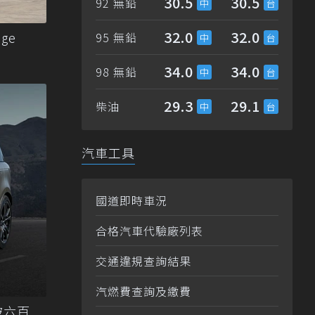
30.5
30.5
92 無鉛
32.0
32.0
ge
95 無鉛
34.0
34.0
98 無鉛
29.3
29.1
柴油
汽車工具
國道即時車況
合格汽車代驗廠列表
交通違規查詢結果
汽燃費查詢及繳費
突破六百