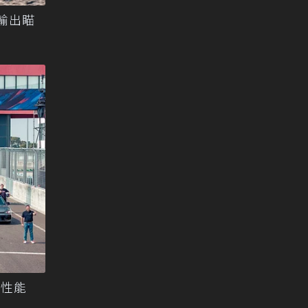
p輸出瞄
高性能