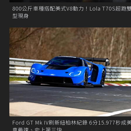
800公斤車種搭配美式V8動力！Lola T70S超跑
型現身
Ford GT Mk IV刷新紐柏林紀錄 6分15.977秒成
車最速、史上第三快