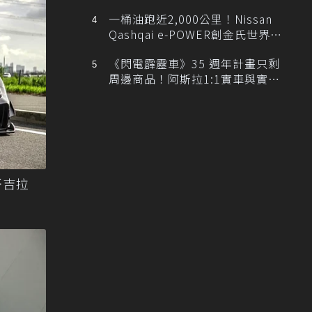
排跑車開發中！
一桶油跑近2,000公里！Nissan
Qashqai e-POWER創金氏世界紀
錄
《閃電霹靂車》35 週年計畫只剩
周邊商品！阿斯拉1:1實車與實體
展覽雙雙喊卡
版哥吉拉