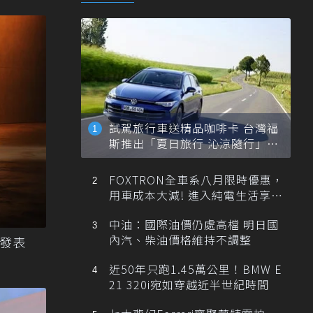
試駕旅行車送精品咖啡卡 台灣福
斯推出「夏日旅行 沁涼隨行」活
動
FOXTRON全車系八月限時優惠，
用車成本大減! 進入純電生活享
「零稅金＋零保養」新時代
中油：國際油價仍處高檔 明日國
內汽、柴油價格維持不調整
式發表
近50年只跑1.45萬公里！BMW E
21 320i宛如穿越近半世紀時間