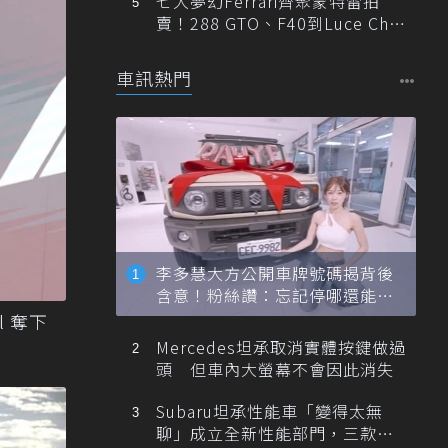
七大夢幻Ferrari齊聚蒙特雷拍
賣！288 GTO、F40到Luce Cha
ssis 0一次登場
車訊熱門
李多慧大方公開車牌號碼揭背後
含意！粉絲讚：忘記停哪還能幫
忙找車
ll 奪下
Mercedes坦承取消實體按鍵做過
頭 但車內大螢幕不會因此消失
Subaru坦承性能車「變得太無
聊」成立全新性能部門，三款手