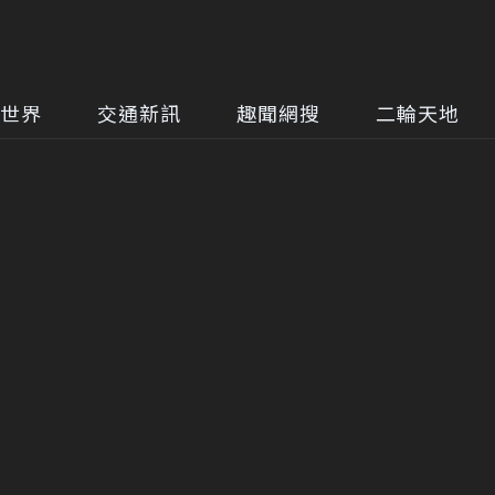
世界
交通新訊
趣聞網搜
二輪天地