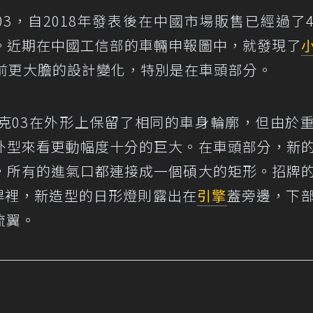
03，自2018年發表後在中國市場販售已經過了
。近期在中國工信部的車輛申報圖中，就發現了
款前更大膽的設計變化，特別是在車頭部分。
克03在外形上保留了相同的車身輪廓，但由於
外型來看更動幅度十分的巨大。在車頭部分，新
，所有的進氣口都連接成一個碩大的矩形。招牌
桿裡，新造型的日形燈則露出在
引擎
蓋旁邊，下
流翼。