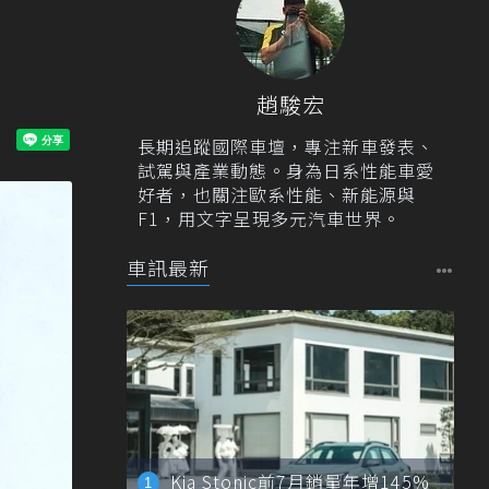
趙駿宏
長期追蹤國際車壇，專注新車發表、
試駕與產業動態。身為日系性能車愛
好者，也關注歐系性能、新能源與
F1，用文字呈現多元汽車世界。
車訊最新
Kia Stonic前7月銷量年增145%