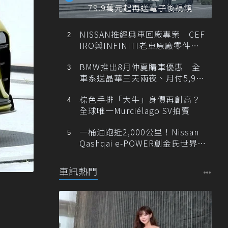
79.9萬元起再送電子後視鏡
NISSAN推經典車回廠專案 CEF
IRO與INFINITI老車原廠零件最
低1折
BMW推出8月仲夏購車優惠 全
車系送晶華三天兩夜、月付5,900
元起
棕色手排「大牛」身價再創高？
全球唯一Murciélago SV拍賣
一桶油跑近2,000公里！Nissan
Qashqai e-POWER創金氏世界紀
錄
車訊熱門