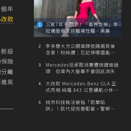
4個年
小改款
沉默7年不忍了！「車界女神」李
冠儀發長文控職場性騷、黑幕
李多慧大方公開車牌號碼揭背後
重新設
含意！粉絲讚：忘記停哪還能幫
忙找車
的保險
Mercedes坦承取消實體按鍵做過
的分離
頭 但車內大螢幕不會因此消失
部進氣
大改款 Mercedes-Benz GLA 正
式亮相 純電 643 公里續航小休
旅！
桃市科技執法被指「罰單陷
阱」！民代促完善配套，警察局
提數據回應