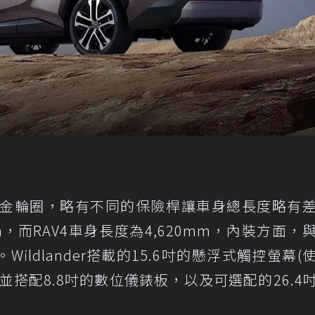
鋁合金輪圈，略有不同的保險桿讓車身總長度略有
00mm，而RAV4車身長度為4,620mm，內裝方面，
ldlander搭載的15.6吋的懸浮式觸控螢幕(
搭配8.8吋的數位儀錶板，以及可選配的26.4