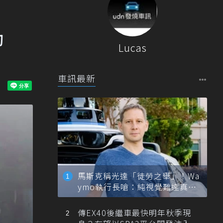
動
Lucas
車訊最新
馬斯克稱光達「徒勞之舉」！Wa
ymo執行長嗆：純視覺難達真正
自動駕駛
傳EX40後繼車最快明年秋季現