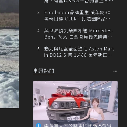
身？有望以SPA3平台開發注入80
0V動力
Freelander品牌重生 喊年銷30
萬輛目標 CJLR：打造國際品牌
半數銷量來自全球！
與世界頂尖樂團相遇 Mercedes-
Benz Pass 白金會員優先購票維
也納愛樂
動力與底盤全面進化 Aston Mart
in DB12 S 售 1,488 萬元起正式
登台
車訊熱門
李多慧大方公開車牌號碼揭背後