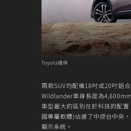
Toyota提供
兩款SUV均配備18吋或20吋
Wildlander車身長度為4,6
車型最大的區別在於科技的配置。Wi
國專屬軟體)佔據了中控台中央，並
顯示系統。