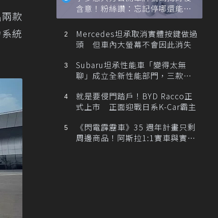
含意！粉絲讚：忘記停哪還能幫
出兩款
忙找車
力系統
Mercedes坦承取消實體按鍵做過
頭 但車內大螢幕不會因此消失
Subaru坦承性能車「變得太無
聊」成立全新性能部門，三款手
排跑車開發中！
就是要侵門踏戶！BYD Racco正
式上市 正面迎戰日系K-Car霸主
《閃電霹靂車》35 週年計畫只剩
周邊商品！阿斯拉1:1實車與實體
展覽雙雙喊卡