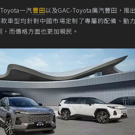
oyota一汽
豐田
以及GAC-Toyota廣汽豐田，推
兩款車型均針對中國市場定制了專屬的配備、動
同，而價格方面也更加親民。