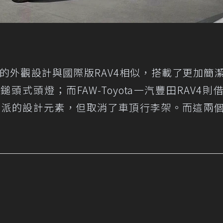
lander的外觀設計與國際版RAV4相似，搭載了更加簡
式頭燈；而FAW-Toyota一汽豐田RAV4則
e車型更硬派的設計元素，但取消了車頂行李架。而這兩