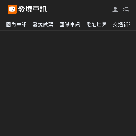
國內車訊
發燒試駕
國際車訊
電能世界
交通新訊