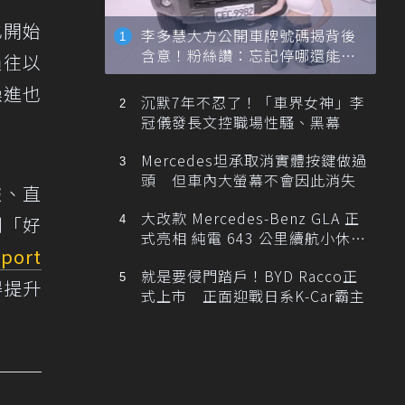
也開始
李多慧大方公開車牌號碼揭背後
含意！粉絲讚：忘記停哪還能幫
過往以
忙找車
躁進也
沉默7年不忍了！「車界女神」李
冠儀發長文控職場性騷、黑幕
Mercedes坦承取消實體按鍵做過
頭 但車內大螢幕不會因此消失
據、直
大改款 Mercedes-Benz GLA 正
到「好
式亮相 純電 643 公里續航小休
Sport
旅！
就是要侵門踏戶！BYD Racco正
得提升
式上市 正面迎戰日系K-Car霸主