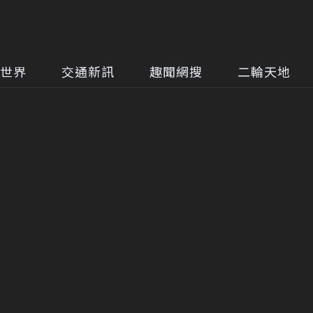
世界
交通新訊
趣聞網搜
二輪天地