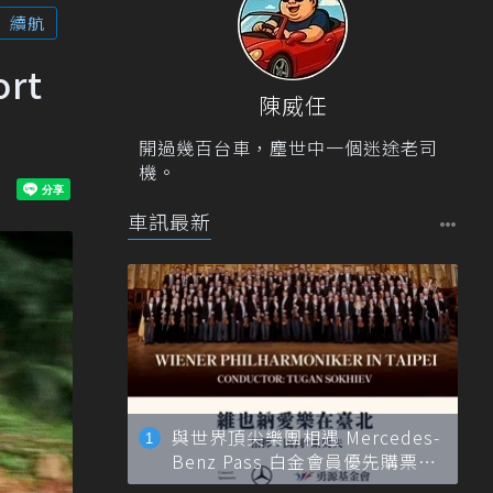
續航
rt
陳威任
開過幾百台車，塵世中一個迷途老司
機。
車訊最新
與世界頂尖樂團相遇 Mercedes-
Benz Pass 白金會員優先購票維
也納愛樂