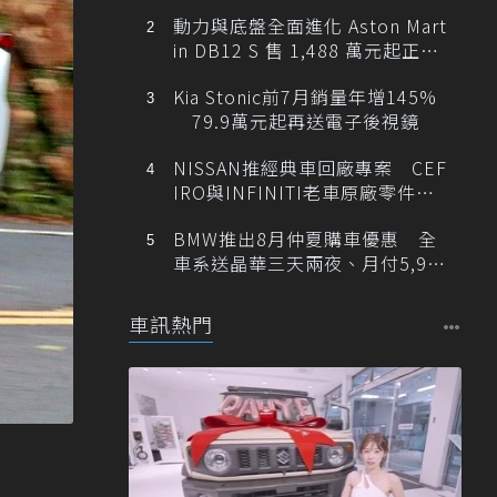
動力與底盤全面進化 Aston Mart
in DB12 S 售 1,488 萬元起正式
登台
Kia Stonic前7月銷量年增145%
79.9萬元起再送電子後視鏡
NISSAN推經典車回廠專案 CEF
IRO與INFINITI老車原廠零件最
低1折
BMW推出8月仲夏購車優惠 全
車系送晶華三天兩夜、月付5,900
元起
車訊熱門