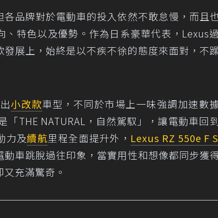
但各品牌對於電動車的投入依然不敢怠慢，而且
、特色以及優勢。作為日系豪華代表，Lexus
款發展上，始終是以不疾不徐的態度來面對，不
推出
小改款
車型，不同於市場上一味強調加速數
「THE NATURAL，自然駕馭」，讓電動車回
動力及
續航
里程全面提升外，
Lexus RZ 550e F 
電動車跳脫過往印象，當實用性和想像都同步獲
卻又充滿驚奇。