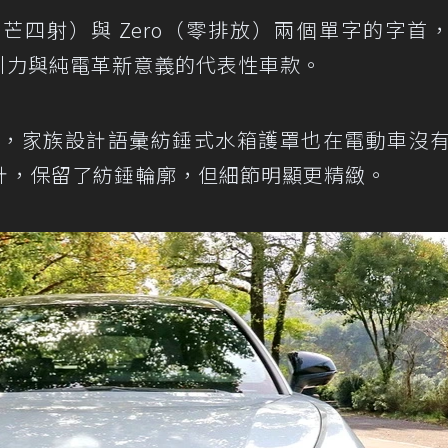
t（光芒四射）與 Zero（零排放）兩個單字的字首
吸引力與純電革新意義的代表性車款。
彙，家族設計語彙紡錘式水箱護罩也在電動車沒
計，保留了紡錘輪廓，但細節明顯更精緻。