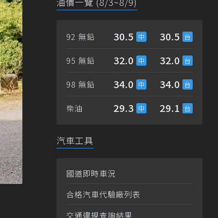
油價一覽 (8/3~8/9)
30.5
30.5
92 無鉛
32.0
32.0
95 無鉛
34.0
34.0
98 無鉛
29.3
29.1
柴油
汽車工具
國道即時車況
合格汽車代驗廠列表
交通違規查詢結果