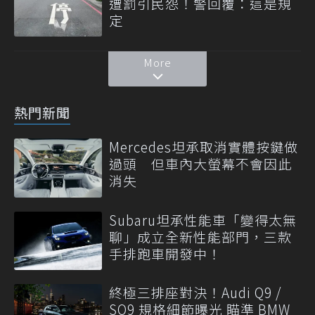
遭罰引民怨！警回覆：這是規
定
More
熱門新聞
Mercedes坦承取消實體按鍵做
過頭 但車內大螢幕不會因此
消失
Subaru坦承性能車「變得太無
聊」成立全新性能部門，三款
手排跑車開發中！
終極三排座對決！Audi Q9 /
SQ9 規格細節曝光 瞄準 BMW