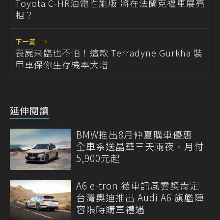
Toyota C-HR油電性能版 將在法蘭克福車展亮
相？
下一篇
→
喪屍來臨也不怕！這款 Terradyne Gurkha 裝
甲車保你生存機率大增
延伸閱讀
BMW推出8月仲夏購車優惠
全車系送晶華三天兩夜、月付
5,900元起
A6 e-tron 獲車訊風雲獎肯定
台灣奧迪推出 Audi A6 旗艦陣
容限時購車禮遇