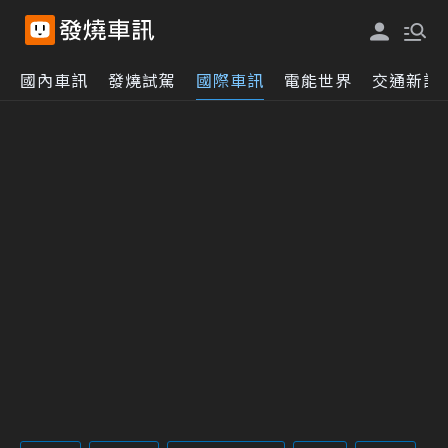
國內車訊
發燒試駕
國際車訊
電能世界
交通新訊