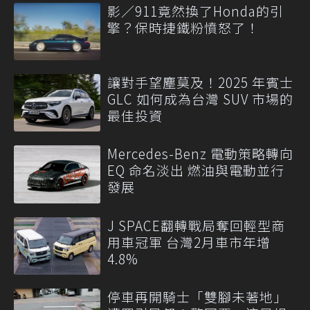
影／911竟然換了Honda的引
擎？保時捷鐵粉憤怒了！
讓對手望塵莫及！2025 年賓士
GLC 如何成為台灣 SUV 市場的
最佳投資
Mercedes-Benz 電動策略轉向
EQ 命名淡出 燃油與電動並行
發展
J SPACE翻轉戰局奪回輕型商
用車冠軍 台灣2月車市年增
4.8%
停車再開騎士「雙腳未著地」