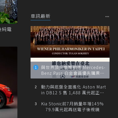
車訊最新
延後純電
與世界頂尖樂團相遇 Mercedes-
Benz Pass 白金會員優先購票維
也納愛樂
動力與底盤全面進化 Aston Mart
in DB12 S 售 1,488 萬元起正式
登台
Kia Stonic前7月銷量年增145%
79.9萬元起再送電子後視鏡