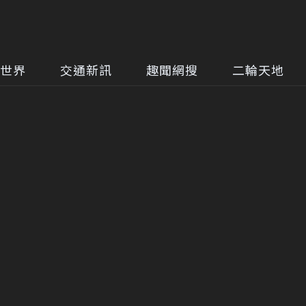
世界
交通新訊
趣聞網搜
二輪天地