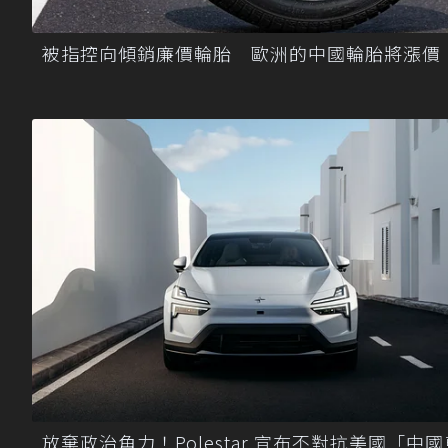
被指控向傾銷廉價輪胎 歐洲的中國輪胎將漲價
放棄政治角力！Polestar 宣布不對抗美國「中國