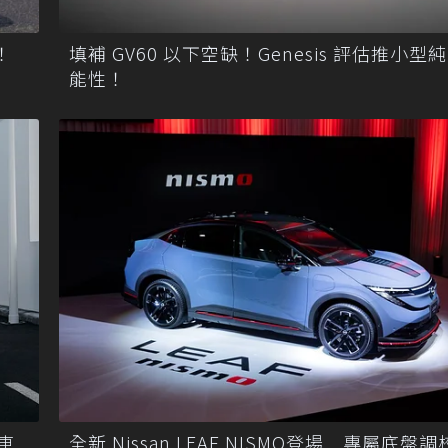
！
填補 GV60 以下空缺！Genesis 評估推小型
能性！
車
全新 Nissan LEAF NISMO登場 專屬底盤