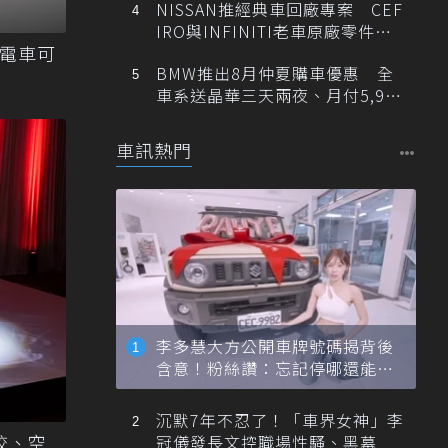
NISSAN推經典車回廠專案 CEF
IRO與INFINITI老車原廠零件最
純電車可
低1折
BMW推出8月仲夏購車優惠 全
車系送晶華三天兩夜、月付5,900
元起
車訊熱門
李多慧大方公開車牌號碼揭背後
含意！粉絲讚：忘記停哪還能幫
忙找車
沉默7年不忍了！「車界女神」李
調校、空
冠儀發長文控職場性騷、黑幕