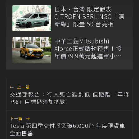
峰
日本・台灣 限定發表
CITROËN BERLINGO「清
新綠」限量 50 台亮相
中華三菱Mitsubishi
Xforce正式啟動預售！接
單價79.9萬元起進軍小型
SUV市場
←
上一篇
交通部報告：行人死亡雖創低 但距離「年降
7%」目標仍須加把勁
下一篇
→
Tesla 第四季交付將突破6,000台 年度現貨車
全面售罄