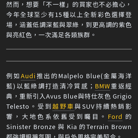
然而，想要「不一樣」的買家也不必擔心，
今年全球至少有15種以上全新彩色選擇登
場，涵蓋低調深藍與翠綠，到更高調的紫色
與亮紅色，一次滿足各類族群。
例如
Audi
推出的Malpelo Blue(金屬海洋
藍)以藍綠調打造清冷質感；
BMW
重返經
典，重新引入Avus Blue與特仕灰色 Grigio
Telesto。受到
越野車
與SUV持續熱銷影
響，大地色系依舊受到矚目。
Ford
的
Sinister Bronze 與 Kia 的Terrain Brown
都強調粗獷氛圍，與戶外風格完美契合。