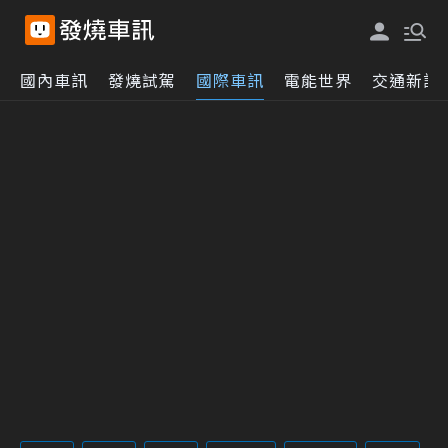
國內車訊
發燒試駕
國際車訊
電能世界
交通新訊