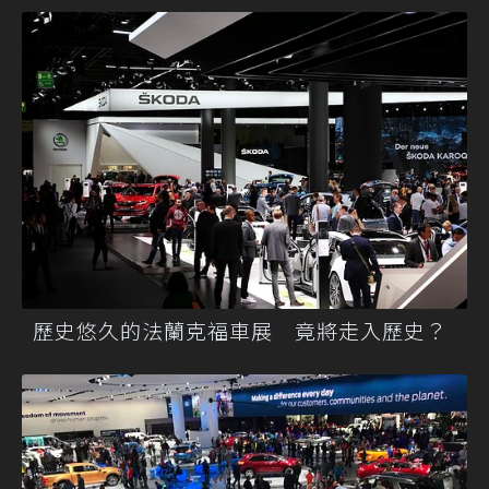
歷史悠久的法蘭克福車展 竟將走入歷史？