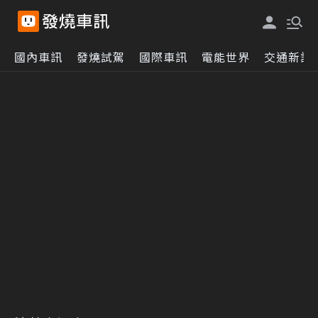
國內車訊
發燒試駕
國際車訊
電能世界
交通新訊