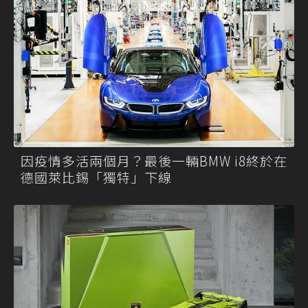
因疫情多活兩個月？最後一輛BMW i8終於在
德國萊比錫「獨特」下線