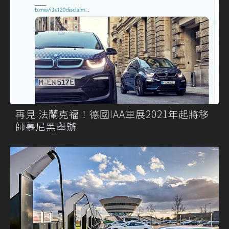
再見 法蘭克福！德國IAA車展2021年起將移
師慕尼黑舉辦