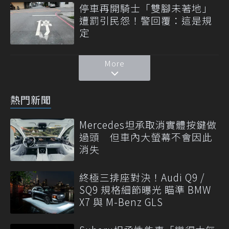
停車再開騎士「雙腳未著地」
遭罰引民怨！警回覆：這是規
定
More
熱門新聞
Mercedes坦承取消實體按鍵做
過頭 但車內大螢幕不會因此
消失
終極三排座對決！Audi Q9 /
SQ9 規格細節曝光 瞄準 BMW
X7 與 M-Benz GLS