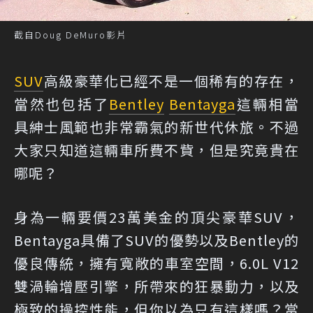
截自Doug DeMuro影片
SUV
高級豪華化已經不是一個稀有的存在，
當然也包括了
Bentley
Bentayga
這輛相當
具紳士風範也非常霸氣的新世代休旅。不過
大家只知道這輛車所費不貲，但是究竟貴在
哪呢？
身為一輛要價23萬美金的頂尖豪華SUV，
Bentayga具備了SUV的優勢以及Bentley的
優良傳統，擁有寬敞的車室空間，6.0L V12
雙渦輪增壓引擎，所帶來的狂暴動力，以及
極致的操控性能，但你以為只有這樣嗎？當