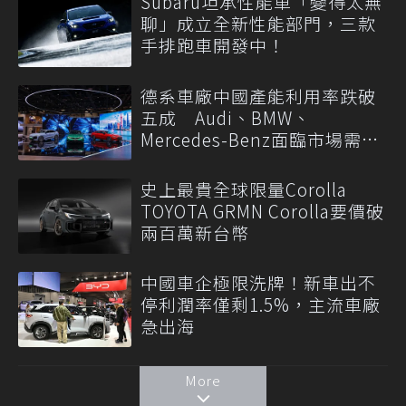
Subaru坦承性能車「變得太無
聊」成立全新性能部門，三款
手排跑車開發中！
德系車廠中國產能利用率跌破
五成 Audi、BMW、
Mercedes-Benz面臨市場需求
轉變
史上最貴全球限量Corolla
TOYOTA GRMN Corolla要價破
兩百萬新台幣
中國車企極限洗牌！新車出不
停利潤率僅剩1.5%，主流車廠
急出海
More