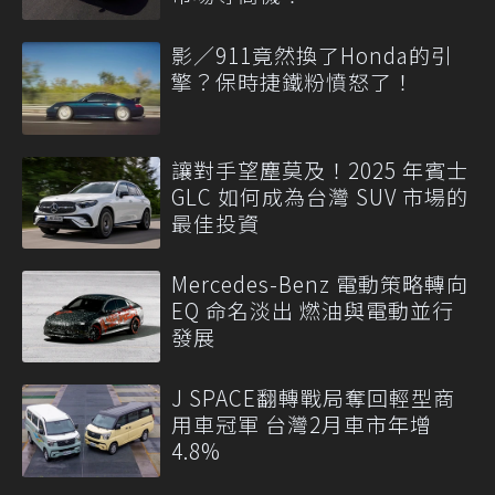
影／911竟然換了Honda的引
擎？保時捷鐵粉憤怒了！
讓對手望塵莫及！2025 年賓士
GLC 如何成為台灣 SUV 市場的
最佳投資
Mercedes-Benz 電動策略轉向
EQ 命名淡出 燃油與電動並行
發展
J SPACE翻轉戰局奪回輕型商
用車冠軍 台灣2月車市年增
4.8%