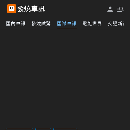
國內車訊
發燒試駕
國際車訊
電能世界
交通新訊