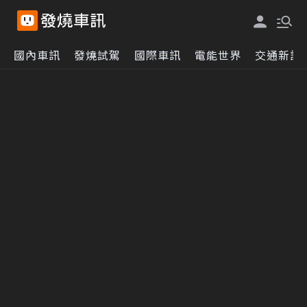
國內車訊
發燒試駕
國際車訊
電能世界
交通新訊