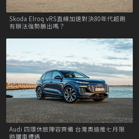
Skoda Elroq vRS直線加速對決80年代超跑
有辦法強勢勝出嗎？
Audi 四環休旅陣容齊備 台灣奧迪推七月限
時購車禮遇