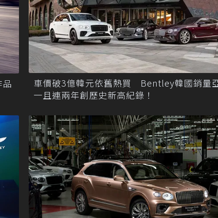
車價破3億韓元依舊熱買 Bentley韓國銷量
作品
一且連兩年創歷史新高紀錄！