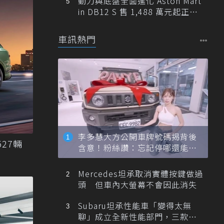
動力與底盤全面進化 Aston Mart
in DB12 S 售 1,488 萬元起正式
登台
車訊熱門
李多慧大方公開車牌號碼揭背後
27輛
含意！粉絲讚：忘記停哪還能幫
忙找車
Mercedes坦承取消實體按鍵做過
頭 但車內大螢幕不會因此消失
Subaru坦承性能車「變得太無
聊」成立全新性能部門，三款手