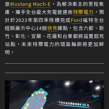
旅
Mustang
Mach-E
，為解決車主的里程焦
慮，攜手全台最大充電營運商
特爾電力
，預
計於2023年第四季陸續完成
Ford
福特全台
經銷展示中心14個
快充
據點，包含六都、新
竹、彰化、宜蘭、花蓮和台東都將設置超充
站點，未來特爾電力的環島輪廓將更加鮮
明。