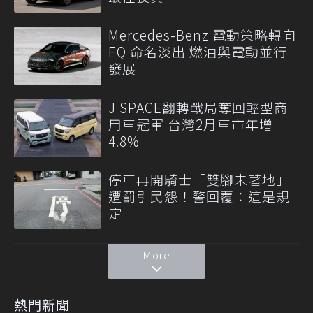
Mercedes-Benz 電動策略轉向
EQ 命名淡出 燃油與電動並行
發展
J SPACE翻轉戰局奪回輕型商
用車冠軍 台灣2月車市年增
4.8%
停車再開騎士「雙腳未著地」
遭罰引民怨！警回覆：這是規
定
More
熱門新聞