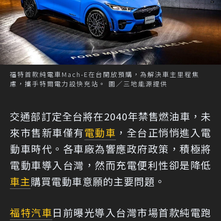
福特首款純電車Mach-E在台開放預購，為解決車主里程焦
慮，攜手特爾電力設快充站。 圖／三地能源提供
交通部訂定全台將在2040年禁售燃油車，未
來市售新車僅有
電動車
，全台正悄悄進入電
動車時代。各車廠為響應政府政策，積極將
電動車導入台灣，然而充電便利性卻是降低
車主
購買電動車意願的主要問題。
福特汽車
日前曝光導入台灣市場首款純電跑