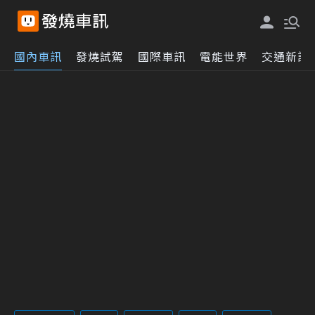
國內車訊
發燒試駕
國際車訊
電能世界
交通新訊