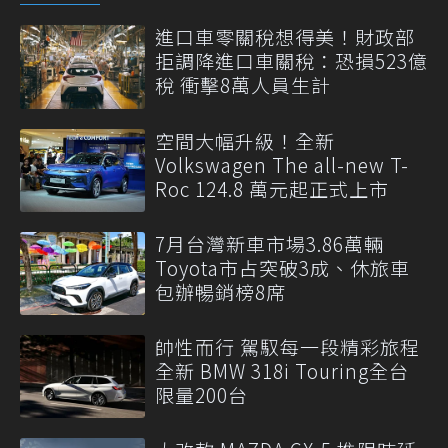
進口車零關稅想得美！財政部
拒調降進口車關稅：恐損523億
稅 衝擊8萬人員生計
空間大幅升級！全新
Volkswagen The all-new T-
Roc 124.8 萬元起正式上市
7月台灣新車市場3.86萬輛
Toyota市占突破3成、休旅車
包辦暢銷榜8席
帥性而行 駕馭每一段精彩旅程
全新 BMW 318i Touring全台
限量200台