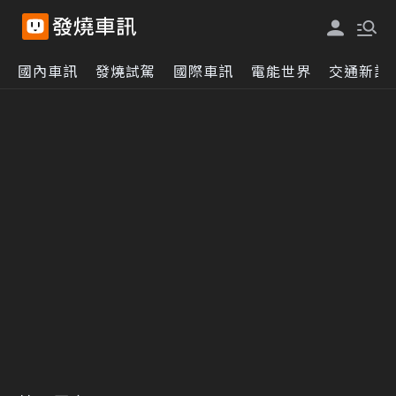
國內車訊
發燒試駕
國際車訊
電能世界
交通新訊