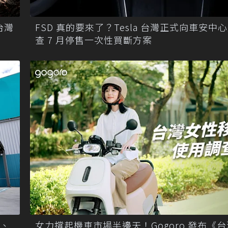
台灣
FSD 真的要來了？Tesla 台灣正式向車安中
查 7 月停售一次性買斷方案
女力撐起機車市場半邊天！Gogoro 發布《
線、