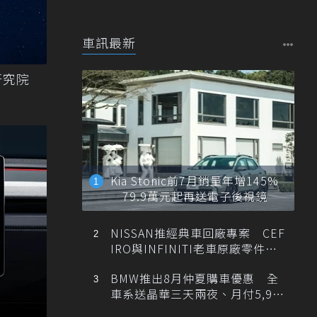
車訊最新
文研究院
Kia Stonic前7月銷量年增145%
79.9萬元起再送電子後視鏡
NISSAN推經典車回廠專案 CEF
IRO與INFINITI老車原廠零件最
低1折
BMW推出8月仲夏購車優惠 全
車系送晶華三天兩夜、月付5,900
元起