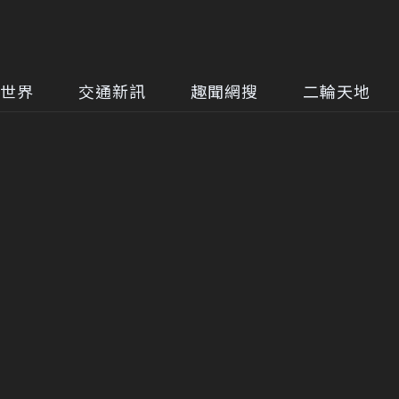
世界
交通新訊
趣聞網搜
二輪天地