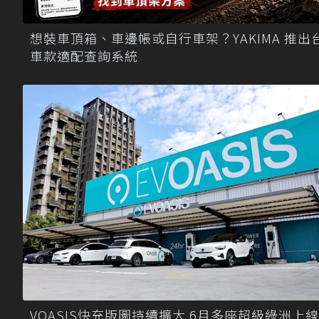
想裝車頂箱、車邊帳或自行車架？YAKIMA 推出
車款適配查詢系統
VOASIS快充版圖持續擴大 6月多座超級綠洲上