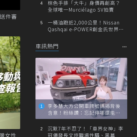
棕色手排「大牛」身價再創高？
全球唯一Murciélago SV拍賣
心送件審
一桶油跑近2,000公里！Nissan
Qashqai e-POWER創金氏世界紀
錄
車訊熱門
李多慧大方公開車牌號碼揭背後
含意！粉絲讚：忘記停哪還能幫
忙找車
沉默7年不忍了！「車界女神」李
台灣女性
冠儀發長文控職場性騷、黑幕