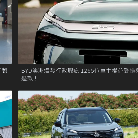
訂製
BYD澳洲爆發行政瑕疵 1265位車主權益受損
退款！