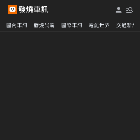
國內車訊
發燒試駕
國際車訊
電能世界
交通新訊