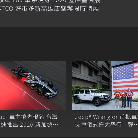
手 COSTCO 好市多新高雄店舉辦限時特展
udi 車主搶先報名 台灣
Jeep® Wrangler 首批
迪推出 2026 新加坡大
交車儀式盛大舉行 彈
賽 Audi 極速之旅
交車滿足準車主不同需