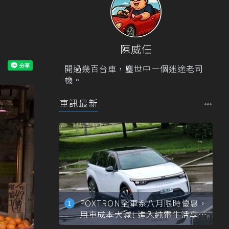
陳威任
開過幾百台車，塵世中一個迷途老司
機。
車訊最新
FOXTRON全車系八月限時優惠，
用車成本大減! 進入純電生活享
「零稅金＋零保養」新時代