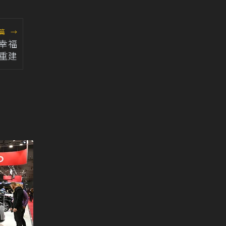
篇
→
幸福
重建