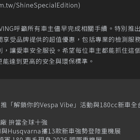
.tw/ShineSpecialEdition)
OVING呼籲所有車主儘早完成相關手續。特別推
間享受品牌提供的超值優惠，包括專業的檢測服
利，讓愛車安全服役。希望每位車主都能抓住這
更能達到更高的安全與環保標準。
推「解鎖你的Vespa Vibe」活動與180cc新車全
廠 拚當全球十強
M與Husqvarna攜13款新車強勢登陸重機展
版領軍 180 車系現身 2026 國際重機展