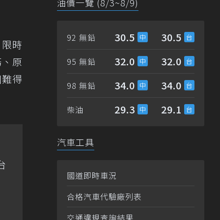
油價一覽 (8/3~8/9)
30.5
30.5
92 無鉛
出限時
32.0
32.0
務、原
95 無鉛
個難得
34.0
34.0
98 無鉛
29.3
29.1
柴油
汽車工具
台
國道即時車況
合格汽車代驗廠列表
交通違規查詢結果