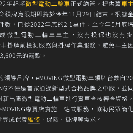
22年起將
微型電動二輪車
正式納管，提供舊
車
令領牌寬限期即將於今年11月29日結束。根據
件數，已從2022年底的2.1萬件，至今年5月底
到七成微型電動二輪車車主，沒有投保也沒有
輪車掛牌前檢測服務與掛牌作業服務，避免車主
3,600元的罰款。
導品牌，eMOVING微型電動車領牌台數自20
MOVING不僅是首家通過新型式合格品牌之車廠，並
對新出廠微型電動二輪車進行實車查核審查資格
MOVING專賣店實施一站式服務，協助民眾簡
近完成保養
維修
、保險、掛牌等需求。