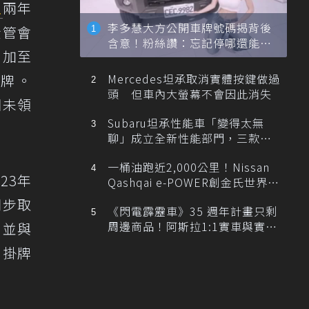
主
兩年
李多慧大方公開車牌號碼揭背後
金管會
含意！粉絲讚：忘記停哪還能幫
增加至
忙找車
Mercedes坦承取消實體按鍵做過
掛牌。
頭 但車內大螢幕不會因此消失
因未領
Subaru坦承性能車「變得太無
聊」成立全新性能部門，三款手
排跑車開發中！
一桶油跑近2,000公里！Nissan
23年
Qashqai e-POWER創金氏世界紀
錄
同步取
《閃電霹靂車》35 週年計畫只剩
周邊商品！阿斯拉1:1實車與實體
，並與
展覽雙雙喊卡
化掛牌