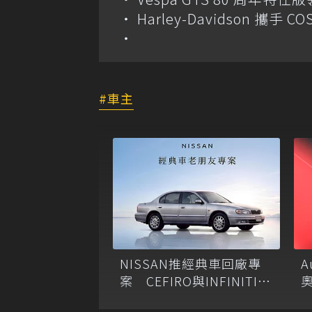
Harley-Davidson 攜
車主
NISSAN推經典車回廠專
A
案 CEFIRO與INFINITI老
奧
車原廠零件最低1折
獎