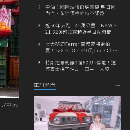
中油：國際油價仍處高檔 明日國
內汽、柴油價格維持不調整
近50年只跑1.45萬公里！BMW E
21 320i宛如穿越近半世紀時間
七大夢幻Ferrari齊聚蒙特雷拍
賣！288 GTO、F40到Luce Cha
ssis 0一次登場
特斯拉暴衝釀3傷600戶停電！違
停賓士擋下浩劫，車主：人沒事
就好
車訊熱門
200元