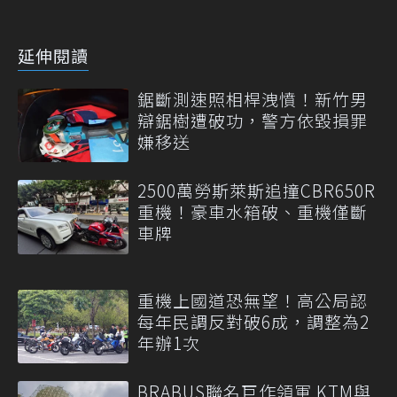
延伸閱讀
鋸斷測速照相桿洩憤！新竹男
辯鋸樹遭破功，警方依毀損罪
嫌移送
2500萬勞斯萊斯追撞CBR650R
重機！豪車水箱破、重機僅斷
車牌
重機上國道恐無望！高公局認
每年民調反對破6成，調整為2
年辦1次
BRABUS聯名巨作領軍 KTM與