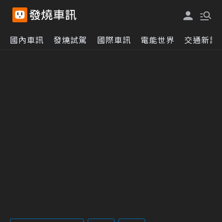
國內車訊
發燒試駕
國際車訊
電能世界
交通新訊