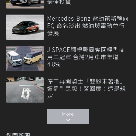
最佳投資
Mercedes-Benz 電動策略轉向
EQ 命名淡出 燃油與電動並行
發展
J SPACE翻轉戰局奪回輕型商
用車冠軍 台灣2月車市年增
4.8%
停車再開騎士「雙腳未著地」
遭罰引民怨！警回覆：這是規
定
More
熱門新聞