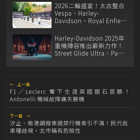
2026二輪盛宴！太古整合
Vespa、Harley-
Davidson、Royal Enfield
等五大品牌 建構全方位騎
士生態系
Harley-Davidson 2025年
重機陣容推出最新力作！
Street Glide Ultra、Pan
America 1250 ST及六型
改款Cruiser重機
←
上一篇
F1／Leclerc 奪下生涯英國銀石首勝！
Antonelli 機械故障痛失勝機
下一篇
→
汐止、南港調撥車道禁行機車引不滿！民代批
車種歧視，北市稱有危險性