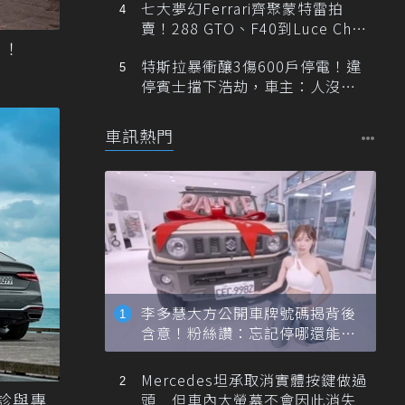
七大夢幻Ferrari齊聚蒙特雷拍
賣！288 GTO、F40到Luce Cha
？！
ssis 0一次登場
特斯拉暴衝釀3傷600戶停電！違
停賓士擋下浩劫，車主：人沒事
就好
車訊熱門
李多慧大方公開車牌號碼揭背後
含意！粉絲讚：忘記停哪還能幫
忙找車
Mercedes坦承取消實體按鍵做過
健診與專
頭 但車內大螢幕不會因此消失