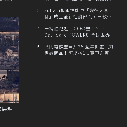
Subaru坦承性能車「變得太無
聊」成立全新性能部門，三款手
排跑車開發中！
一桶油跑近2,000公里！Nissan
Qashqai e-POWER創金氏世界紀
錄
《閃電霹靂車》35 週年計畫只剩
周邊商品！阿斯拉1:1實車與實體
展覽雙雙喊卡
畢展現