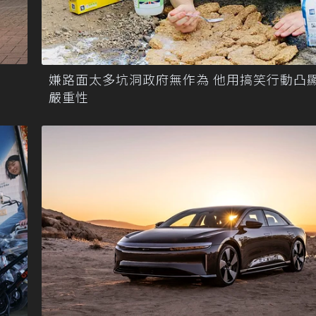
1
嫌路面太多坑洞政府無作為 他用搞笑行動凸
嚴重性