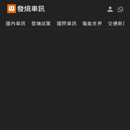
國內車訊
發燒試駕
國際車訊
電能世界
交通新訊