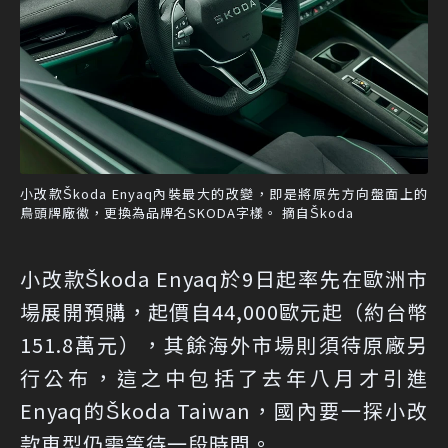
小改款Škoda Enyaq內裝最大的改變，即是將原先方向盤面上的
鳥頭牌廠徽，更換為品牌名SKODA字樣。 摘自Škoda
小改款Škoda Enyaq於9日起率先在歐洲市
場展開預購，起價自44,000歐元起（約台幣
151.8萬元），其餘海外市場則須待原廠另
行公布，這之中包括了去年八月才引進
Enyaq的Škoda Taiwan，國內要一探小改
款車型仍需等待一段時間。