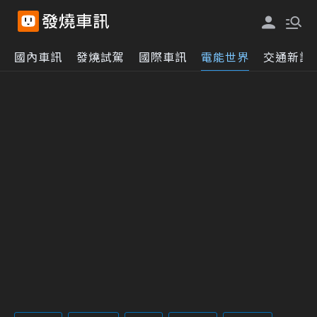
國內車訊
發燒試駕
國際車訊
電能世界
交通新訊