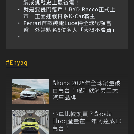
編成挑戰史上最省電！
就是要侵門踏戶！BYD Racco正式上
市 正面迎戰日系K-Car霸主
Ferrari首款純電Luce傳全球配額售
罄 外媒點名5位名人「大概不會買」
Enyaq
Škoda 2025年全球銷量破
百萬台！躍升歐洲第三大
汽車品牌
小車比較熱賣？Škoda
Elroq產量在一年內達成10
萬台！