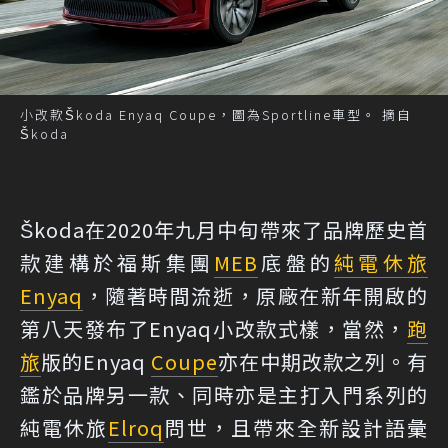
小改款Škoda Enyaq Coupe，圖為Sportline車型。 摘自
Škoda
Škoda在2020年九月中旬帶來了品牌歷史首
款建構於福斯集團
MEB
底盤的
純電
休旅
Enyaq
，隨著時間流逝，原廠在新年開啟的
第八天發布了Enyaq小改款式樣，當然，
跑
旅
版的Enyaq
Coupe
亦在中期改款之列。有
鑑於品牌另一款、同時亦是主打入門系列的
純電休旅
Elroq
問世，且帶來全新設計語彙