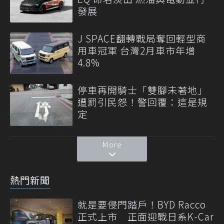
發展
J SPACE翻轉戰局奪回輕型商
用車冠軍 台灣2月車市年增
4.8%
停車再開騎士「雙腳未著地」
遭罰引民怨！警回覆：這是規
定
More
熱門新聞
就是要侵門踏戶！BYD Racco
正式上市 正面迎戰日系K-Car