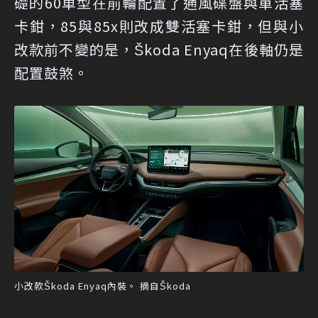
礎的60車型在前輪配置了通風碟盤與單活塞
卡鉗，85與85x則改成雙活塞卡鉗，但與小
改款前不變的是，Škoda Enyaq在後軸仍是
配置鼓煞。
小改款Škoda Enyaq內裝。 摘自Škoda