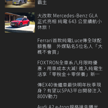
霸主
大改款 Mercedes-Benz GLA
正式亮相 純電 643 公里續航小
休旅！
Ferrari首款純電Luce傳全球配
額售罄 外媒點名5位名人「大
概不會買」
FOXTRON全車系八月限時優
惠，用車成本大減! 進入純電生
活享「零稅金＋零保養」新時
代
傳EX40後繼車最快明年秋季現
身？有望以SPA3平台開發注入
800V動力
Audi A2 e-tron規格搶先曝光