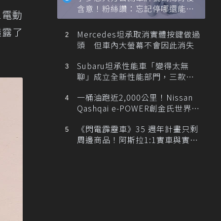
含意！粉絲讚：忘記停哪還能幫
2電動
忙找車
透露了
Mercedes坦承取消實體按鍵做過
頭 但車內大螢幕不會因此消失
Subaru坦承性能車「變得太無
聊」成立全新性能部門，三款手
排跑車開發中！
一桶油跑近2,000公里！Nissan
Qashqai e-POWER創金氏世界紀
錄
《閃電霹靂車》35 週年計畫只剩
周邊商品！阿斯拉1:1實車與實體
展覽雙雙喊卡