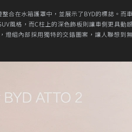
燈整合在水箱護罩中，並展示了BYD的標誌。而
SUV風格，而C柱上的深色飾板則讓車側更具動
，燈組內部採用獨特的交錯圖案，讓人聯想到