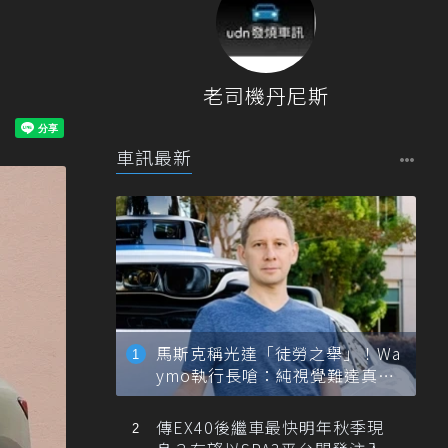
老司機丹尼斯
車訊最新
馬斯克稱光達「徒勞之舉」！Wa
ymo執行長嗆：純視覺難達真正
自動駕駛
傳EX40後繼車最快明年秋季現