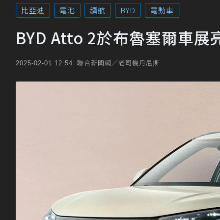
比亞迪
電池
續航
BYD
電動車
BYD Atto 2於布魯塞爾車
聯合新聞網／老司機丹尼斯
2025-02-01 12:54