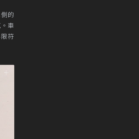
車側的
感。車
無限符