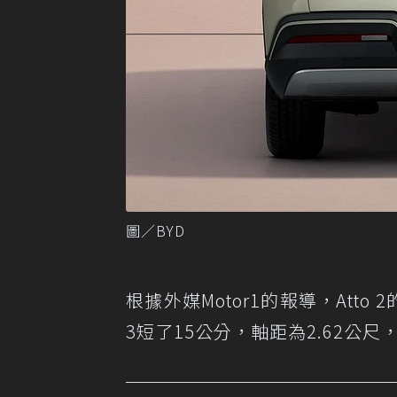
圖／BYD
根據
外媒Motor1的報導
，Atto 
3短了15公分，軸距為2.62公尺，