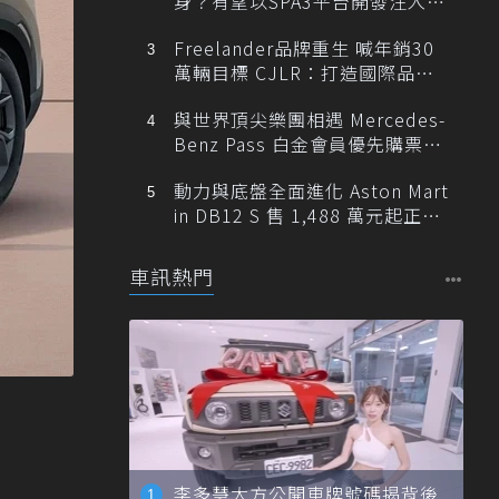
身？有望以SPA3平台開發注入80
0V動力
Freelander品牌重生 喊年銷30
萬輛目標 CJLR：打造國際品牌
半數銷量來自全球！
與世界頂尖樂團相遇 Mercedes-
Benz Pass 白金會員優先購票維
也納愛樂
動力與底盤全面進化 Aston Mart
in DB12 S 售 1,488 萬元起正式
登台
車訊熱門
李多慧大方公開車牌號碼揭背後