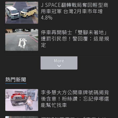
J SPACE翻轉戰局奪回輕型商
用車冠軍 台灣2月車市年增
4.8%
停車再開騎士「雙腳未著地」
遭罰引民怨！警回覆：這是規
定
More
熱門新聞
李多慧大方公開車牌號碼揭背
後含意！粉絲讚：忘記停哪還
能幫忙找車