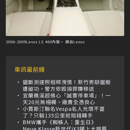
2006-2009Lexus LS 460內裝。 摘自Lexus
車訊最前線
鋸斷測速照相桿洩憤！新竹男辯鋸樹
遭破功，警方依毀損罪嫌移送
宜蘭礁溪超佛心「誠實停車場」！一
天20元無柵欄，繳費全憑良心
小賈斯汀聯名Vespa名人光環不靈
了？只騎135公里就賠錢轉手
BMW攜手《蜘蛛人：重生日》
Neue Klasse新世代iX3躍上大銀幕