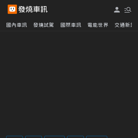
國內車訊
發燒試駕
國際車訊
電能世界
交通新訊