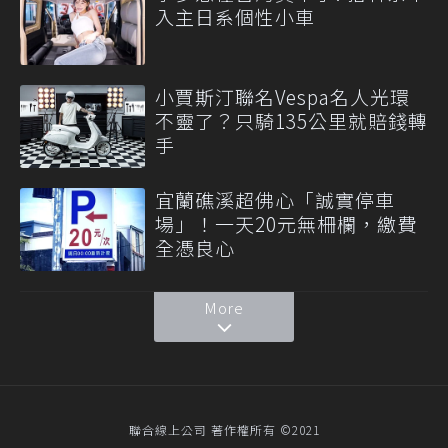
入主日系個性小車
小賈斯汀聯名Vespa名人光環
不靈了？只騎135公里就賠錢轉
手
宜蘭礁溪超佛心「誠實停車
場」！一天20元無柵欄，繳費
全憑良心
More
聯合線上公司 著作權所有 ©2021