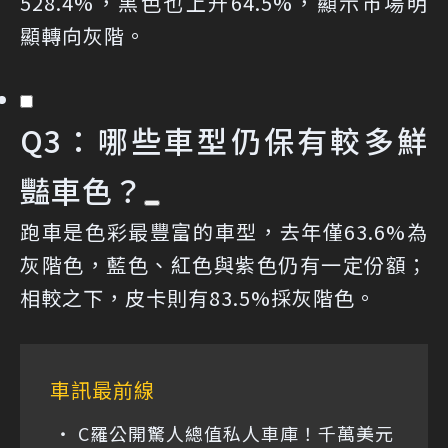
528.4%，黑色也上升64.5%，顯示市場明
顯轉向灰階。
Q3：哪些車型仍保有較多鮮
豔車色？
跑車是色彩最豐富的車型，去年僅63.6%為
灰階色，藍色、紅色與紫色仍有一定份額；
相較之下，皮卡則有83.5%採灰階色。
車訊最前線
C羅公開驚人總值私人車庫！千萬美元