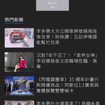
More
熱門新聞
李多慧大方公開車牌號碼揭背
後含意！粉絲讚：忘記停哪還
能幫忙找車
沉默7年不忍了！「車界女神」
李冠儀發長文控職場性騷、黑
幕
《閃電霹靂車》35 週年計畫只
剩周邊商品！阿斯拉1:1實車與
實體展覽雙雙喊卡
李多慧在台灣買車了! 捨韓系車