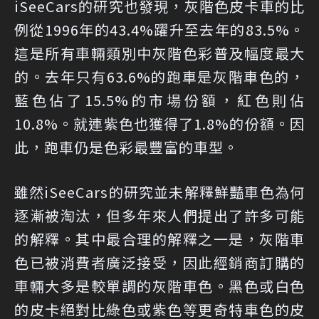
iSeeCars的研究也發現，灰階色皮卡車的比
例從1996年的43.4%躍升至去年的83.5%。
這是所有車輛類別中灰階色彩普及幅度最大
的。去年只有63.6%的跑車是灰階車色的，
藍色佔了15.5%的市場份額，紅色則佔
10.8%。就連紫色也獲得了1.8%的份額。因
此，跑車仍是色彩最豐富的車型。
雖然iSeeCars的研究並未解釋鮮豔車色為何
逐漸被淘汰，但多年來人們提出了許多可能
的解釋。其中最合理的解釋之一是，灰階車
色已被消費者廣泛接受，因此經銷商訂購的
車輛大多是較單調的灰階車色。黑色或白色
的皮卡絕對比綠色或紫色等更奇特車色的皮