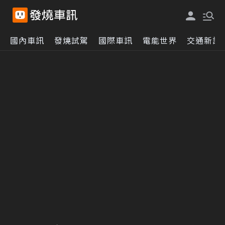
國內車訊
發燒試駕
國際車訊
電能世界
交通新訊