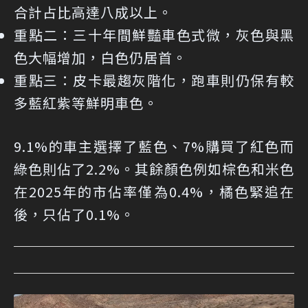
合計占比高達八成以上。
重點二：
三十年間鮮豔車色式微，灰色與黑
色大幅增加，白色仍居首。
重點三：
皮卡最趨灰階化，跑車則仍保有較
多藍紅紫等鮮明車色。
9.1%的車主選擇了藍色、7%購買了紅色而
綠色則佔了2.2%。其餘顏色例如棕色和米色
在2025年的市佔率僅為0.4%，橘色緊追在
後，只佔了0.1%。