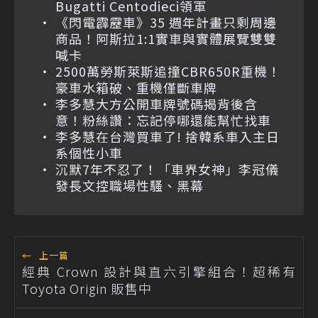
Bugatti Centodieci領軍
《閃電霹靂車》35 週年計畫只剩周邊
商品！阿斯拉1:1實車與實體展覽雙雙
喊卡
2500萬勞斯萊斯追撞CBR650R重機！
豪車水箱破、重機僅斷車牌
李多慧大方公開車牌號碼揭背後含
意！粉絲讚：忘記停哪還能幫忙找車
李多慧在台灣買車了! 捨韓系車入主日
系個性小車
沉默7年不忍了！「車界女神」李冠儀
發長文控職場性騷、黑幕
←
上一篇
經典 Crown 設計與直六引擎組合！超稀有
Toyota Origin 販售中