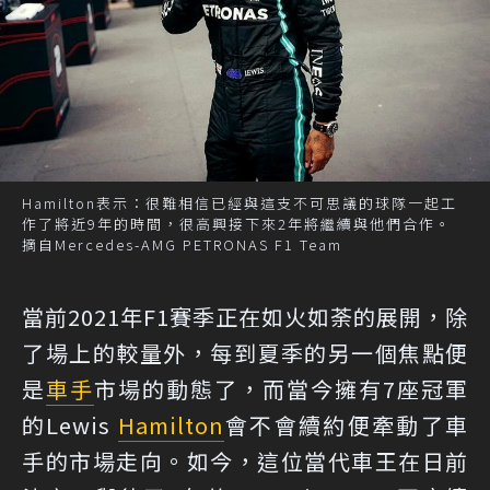
Hamilton表示：很難相信已經與這支不可思議的球隊一起工
作了將近9年的時間，很高興接下來2年將繼續與他們合作。
摘自Mercedes-AMG PETRONAS F1 Team
當前2021年F1賽季正在如火如荼的展開，除
了場上的較量外，每到夏季的另一個焦點便
是
車手
市場的動態了，而當今擁有7座冠軍
的Lewis
Hamilton
會不會續約便牽動了車
手的市場走向。如今，這位當代車王在日前