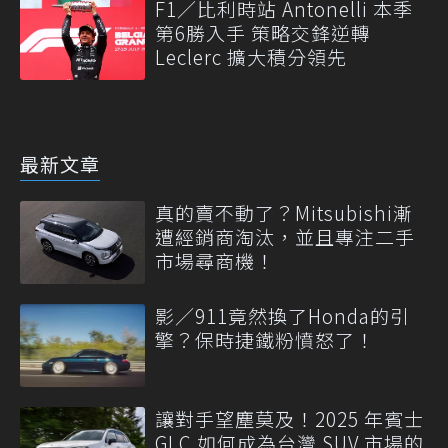
F1／比利時站 Antonelli 本季
第6勝入手 策略交鋒逆轉
Leclerc 擴大積分領先
最新文章
真的賣不動了？Mitsubishi漸
遭經銷商淘汰，並且專注二手
市場尋商機！
影／911竟然換了Honda的引
擎？保時捷鐵粉憤怒了！
讓對手望塵莫及！2025 年賓士
GLC 如何成為台灣 SUV 市場的