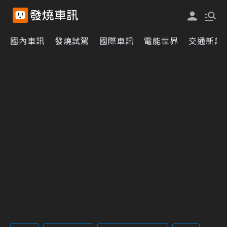
國內車訊
發燒試駕
國際車訊
電能世界
交通新訊