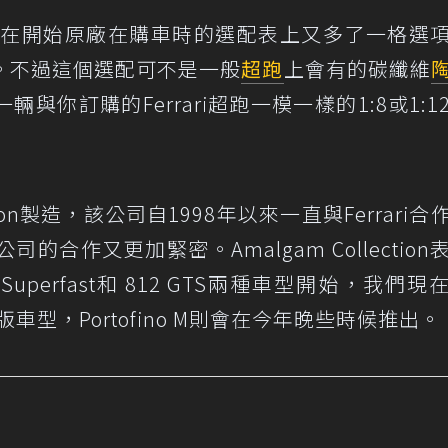
在開始原廠在購車時的選配表上又多了一格選
。不過這個選配可不是一般
超跑
上會有的碳纖維
輛與你訂購的Ferrari超跑一模一樣的1:8或1:1
ction製造，該公司自1998年以來一直與Ferrari合
合作又更加緊密。Amalgam Collection
uperfast和 812 GTS兩種車型開始，我們現
限量版車型，Portofino M則會在今年晚些時候推出。