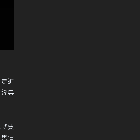
正走進
多經典
t就要
站上售價