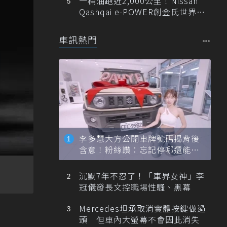
一桶油跑近2,000公里！Nissan
Qashqai e-POWER創金氏世界紀
錄
車訊熱門
李多慧大方公開車牌號碼揭背後
含意！粉絲讚：忘記停哪還能幫
忙找車
沉默7年不忍了！「車界女神」李
冠儀發長文控職場性騷、黑幕
Mercedes坦承取消實體按鍵做過
頭 但車內大螢幕不會因此消失