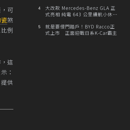
大改款 Mercedes-Benz GLA 正
項，可
式亮相 純電 643 公里續航小休
陶瓷
煞
旅！
就是要侵門踏戶！BYD Racco正
2比例
式上市 正面迎戰日系K-Car霸主
作，這
表示：
在提供