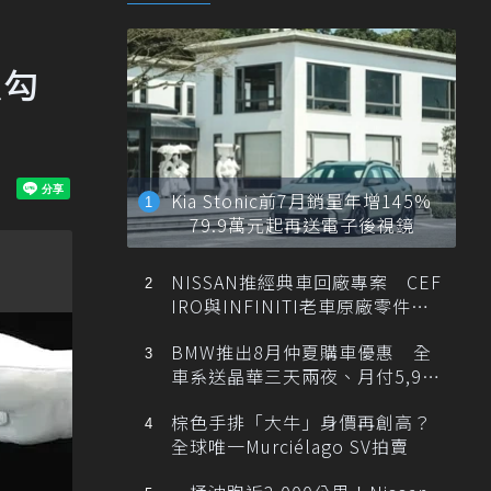
以勾
Kia Stonic前7月銷量年增145%
79.9萬元起再送電子後視鏡
NISSAN推經典車回廠專案 CEF
IRO與INFINITI老車原廠零件最
低1折
BMW推出8月仲夏購車優惠 全
車系送晶華三天兩夜、月付5,900
元起
棕色手排「大牛」身價再創高？
全球唯一Murciélago SV拍賣