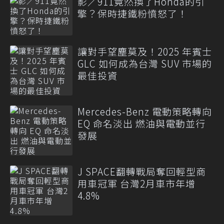
影／911竟然換了Honda的引
擎？保時捷鐵粉憤怒了！
讓對手望塵莫及！2025 年賓士
GLC 如何成為台灣 SUV 市場的
最佳投資
Mercedes-Benz 電動策略轉向
EQ 命名淡出 燃油與電動並行
發展
J SPACE翻轉戰局奪回輕型商
用車冠軍 台灣2月車市年增
4.8%