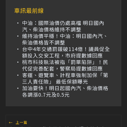
車訊最前線
中油：國際油價仍處高檔 明日國內
汽、柴油價格維持不調整
維持油價平穩！中油：明日國內汽、
柴油價格皆不調整
台中4年交通罰鍰破114億！議員促全
額投入交安工程，市府提數據回應
桃市科技執法被指「罰單陷阱」！民
代促完善配套，警察局提數據回應
客運、遊覽車、計程車強制加保「第
三人責任險」 最低保額曝光
加油要快！明日起國內汽、柴油價格
各調漲0.7元及0.5元
←
上一篇