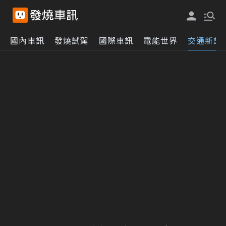
國內車訊
發燒試駕
國際車訊
電能世界
交通新訊