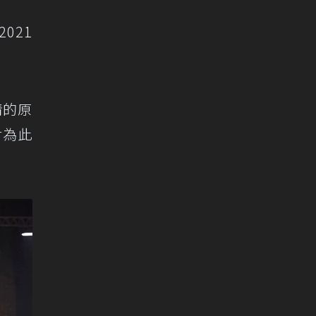
021
情的原
對為此