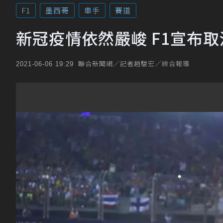
F1
墨西哥
車手
賽道
新冠疫情依然嚴峻 F1宣布取
聯合新聞網／記者趙駿宏／綜合報導
2021-06-06 19:29