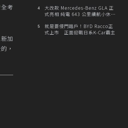
安全考
大改款 Mercedes-Benz GLA 正
式亮相 純電 643 公里續航小休
旅！
就是要侵門踏戶！BYD Racco正
式上市 正面迎戰日系K-Car霸主
1新加
全的，