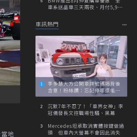
BMW推出8月仲夏購車優惠 全
車系送晶華三天兩夜、月付5,900
元起
車訊熱門
李多慧大方公開車牌號碼揭背後
含意！粉絲讚：忘記停哪還能幫
忙找車
沉默7年不忍了！「車界女神」李
冠儀發長文控職場性騷、黑幕
Mercedes坦承取消實體按鍵做過
頭 但車內大螢幕不會因此消失
於當地