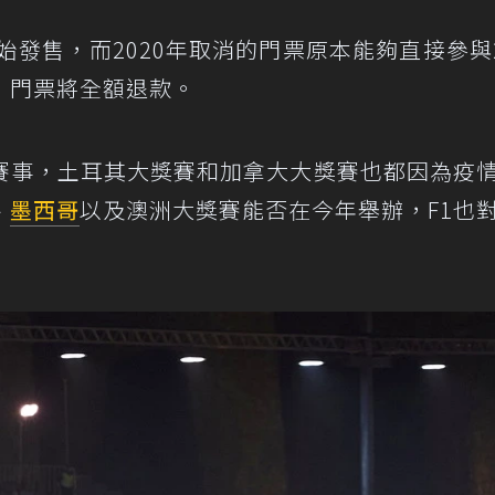
始發售，而2020年取消的門票原本能夠直接參與2
，門票將全額退款。
賽事，土耳其大獎賽和加拿大大獎賽也都因為疫
、
墨西哥
以及澳洲大獎賽能否在今年舉辦，F1也