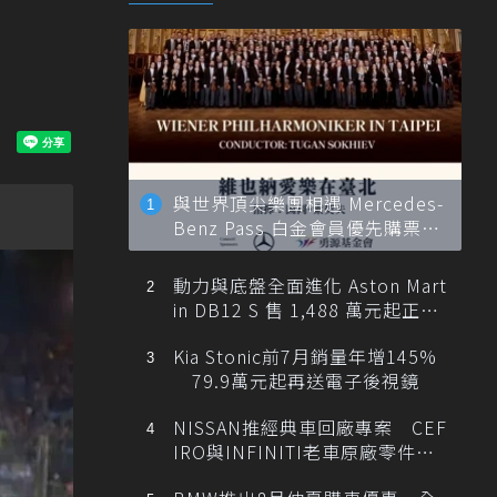
與世界頂尖樂團相遇 Mercedes-
Benz Pass 白金會員優先購票維
也納愛樂
動力與底盤全面進化 Aston Mart
in DB12 S 售 1,488 萬元起正式
登台
Kia Stonic前7月銷量年增145%
79.9萬元起再送電子後視鏡
NISSAN推經典車回廠專案 CEF
IRO與INFINITI老車原廠零件最
低1折