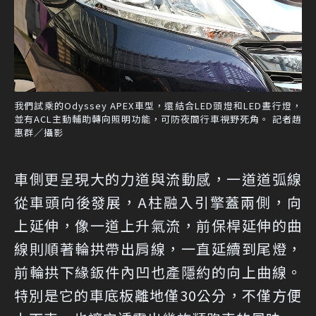
我們試乘的Odyssey APEX車型，還結合LED頭燈和LED晝行燈，
並有ACL主動輔助轉向照明功能，可防夜間行車視野死角。 記者趙
惠群／攝影
車側更呈現大的力道與流動感，一道道弧線
從車頭向後發展，A柱融入引擎蓋兩側，向
上延伸，像一道上升氣流，前保桿延伸的曲
線則順著輪拱帶出肩線，一直延續到尾燈，
前輪拱下緣鈑件內凹也產隱約的向上曲線。
特別是它的車底板離地僅30公分，不僅方便