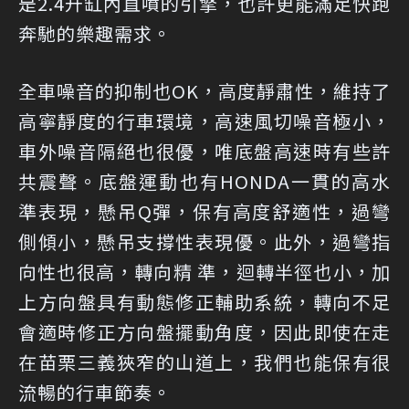
是2.4升缸內直噴的引擎，也許更能滿足快跑
奔馳的樂趣需求。
全車噪音的抑制也OK，高度靜肅性，維持了
高寧靜度的行車環境，高速風切噪音極小，
車外噪音隔絕也很優，唯底盤高速時有些許
共震聲。底盤運動也有HONDA一貫的高水
準表現，懸吊Q彈，保有高度舒適性，過彎
側傾小，懸吊支撐性表現優。此外，過彎指
向性也很高，轉向精 準，迴轉半徑也小，加
上方向盤具有動態修正輔助系統，轉向不足
會適時修正方向盤擺動角度，因此即使在走
在苗栗三義狹窄的山道上，我們也能保有很
流暢的行車節奏。