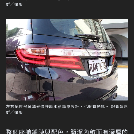
群／攝影
左右尾燈飛翼導光條呼應水箱護罩設計，也很有動感。 記者趙惠
群／攝影
整個座艙鋪陳與配色，簡潔內斂而有深厚的