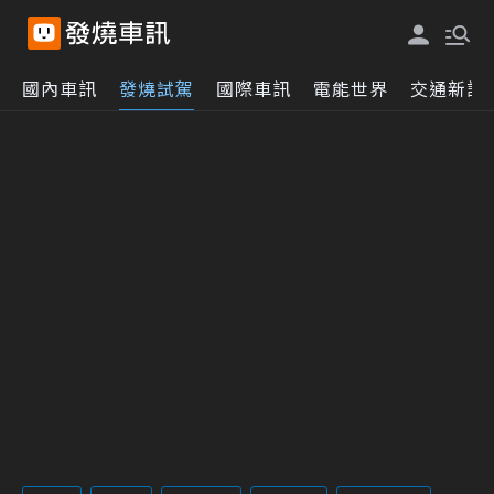
國內車訊
發燒試駕
國際車訊
電能世界
交通新訊