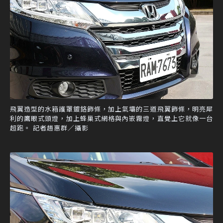
飛翼造型的水箱護罩鍍鉻飾條，加上氣壩的三道飛翼飾條，明亮犀
利的鷹眼式頭燈，加上蜂巢式網格與內嵌霧燈，直覺上它就像一台
超跑。 記者趙惠群／攝影