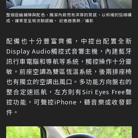
整個座艙鋪陳與配色，簡潔內斂而有深厚的質感，以和緩的弧線構
成，讓車室呈現流動感艙。 記者趙惠群／攝影
配備也十分豐富齊備，中控台配置全新
Display Audio觸控式音響主機，內建藍牙
訊行車電腦和導航等系統，觸控操作十分靈
敏。前座空調為雙區恆溫系統，後兩排座椅
也有獨立的空調出風口。多功能方向盤右的
整合定速巡航，左方則有Siri Eyes Free聲
控功能，可聲控iPhone，聽音樂或收發郵
件。