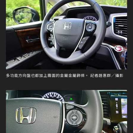
多功能方向盤也都加上霧面的金屬金屬飾條。 記者趙惠群／攝影