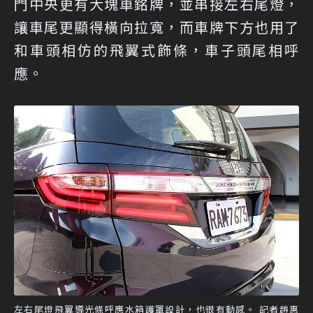
門中央更有大塊車銘牌，並串接左右尾燈，
讓車尾更顯得橫向拉寬，而車牌下方也用了
和車頭相仿的飛翼式飾條，車子頭尾相呼
應。
左右尾燈飛翼導光條呼應水箱護罩設計，也很有動感。 記者趙惠