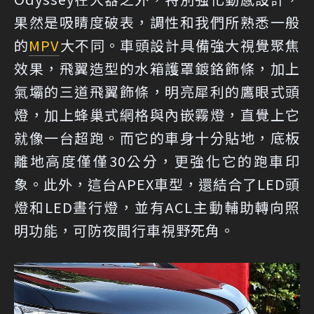
果然是吸睛度破表，調性和我們所熟悉一般
的
MPV
大不同。車頭設計具備強大視覺聚焦
效果，飛翼造型的水箱護罩鍍鉻飾條，加上
氣壩的三道飛翼飾條，明亮犀利的鷹眼式頭
燈，加上蜂巢式網格與內嵌霧燈，直覺上它
就像一台超跑。而它的車身十分貼地，底板
離地高度僅僅30公分，更強化它的跑車印
象。此外，這台APEX車型，還結合了LED頭
燈和LED晝行燈，並有ACL主動輔助轉向照
明功能，可防夜間行車視野死角。