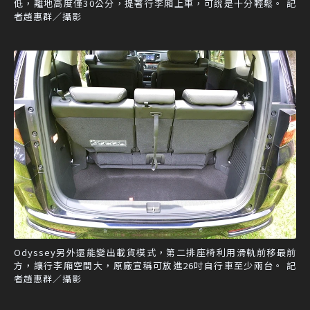
低，離地高度僅30公分，提著行李廂上車，可說是十分輕鬆。 記
者趙惠群／攝影
Odyssey另外還能變出載貨模式，第二排座椅利用滑軌前移最前
方，讓行李廂空間大，原廠宣稱可放進26吋自行車至少兩台。 記
者趙惠群／攝影