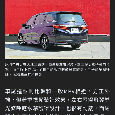
尾門中央更有大塊車銘牌，並串接左右尾燈，讓車尾更顯得橫向拉
寬，而車牌下方也用了和車頭相仿的飛翼式飾條，車子頭尾相呼
應。 記者趙惠群／攝影
車尾造型則比較和一般MPV相近，方正外
擴，但著重視覺裝飾效果，左右尾燈飛翼導
光條呼應水箱護罩設計，也很有動感，而尾