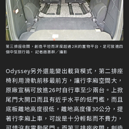
第三排座收閤，創造平坦而深度超過2米的置物平台，足可放進四
個中型旅行箱。 記者趙惠群／攝影
Odyssey另外還能變出載貨模式，第二排座
椅利用滑軌前移最前方，讓行李廂空間大，
原廠宣稱可放進26吋自行車至少兩台。上掀
尾門大開口而且有近乎水平的低門檻，而且
底板離地高度很低，離地高度僅30公分，提
著行李廂上車，可說是十分輕鬆而不費力，
可惜沒有電動尾門。而第三排座收閤，創造