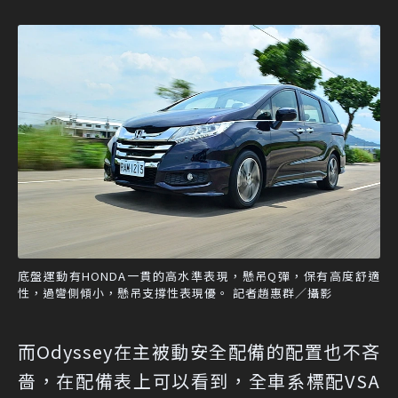
底盤運動有HONDA一貫的高水準表現，懸吊Q彈，保有高度舒適
性，過彎側傾小，懸吊支撐性表現優。 記者趙惠群／攝影
而Odyssey在主被動安全配備的配置也不吝
嗇，在配備表上可以看到，全車系標配VSA