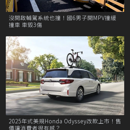
沒開啟輔駕系統也撞！國6男子開MPV撞緩
撞車 車毀3傷
2025年式美規Honda Odyssey改款上市！售
價讓消費者很有感？