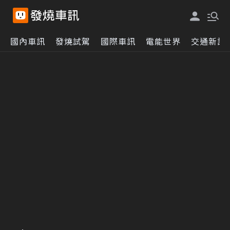
國內車訊
發燒試駕
國際車訊
電能世界
交通新訊