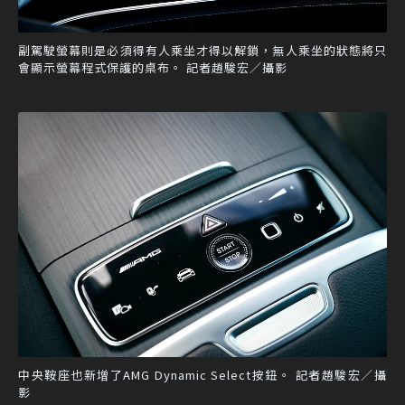
副駕駛螢幕則是必須得有人乘坐才得以解鎖，無人乘坐的狀態將只
會顯示螢幕程式保護的桌布。 記者趙駿宏／攝影
中央鞍座也新增了AMG Dynamic Select按鈕。 記者趙駿宏／攝
影