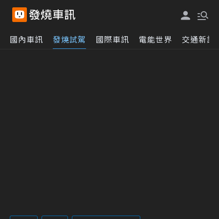
國內車訊
發燒試駕
國際車訊
電能世界
交通新訊