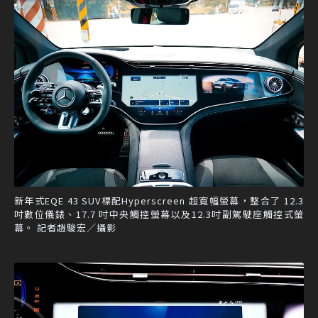
新年式EQE 43 SUV標配Hyperscreen 超寬幅螢幕，整合了 12.3
吋數位儀錶、17.7 吋中央觸控螢幕以及12.3吋副駕駛座觸控式螢
幕。 記者趙駿宏／攝影