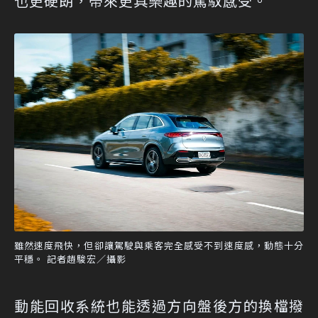
也更硬朗，帶來更具樂趣的駕馭感受。
雖然速度飛快，但卻讓駕駛與乘客完全感受不到速度感，動態十分
平穩。 記者趙駿宏／攝影
動能回收系統也能透過方向盤後方的換檔撥