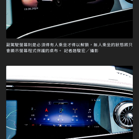
副駕駛螢幕則是必須得有人乘坐才得以解鎖，無人乘坐的狀態將只
會顯示螢幕程式保護的桌布。 記者趙駿宏／攝影