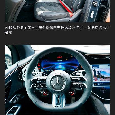
AMG紅色安全帶替車艙運動氛圍有極大加分作用。 記者趙駿宏／
攝影