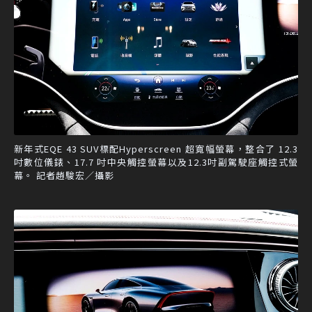
新年式EQE 43 SUV標配Hyperscreen 超寬幅螢幕，整合了 12.3
吋數位儀錶、17.7 吋中央觸控螢幕以及12.3吋副駕駛座觸控式螢
幕。 記者趙駿宏／攝影