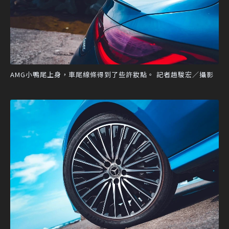
AMG小鴨尾上身，車尾線條得到了些許妝點。 記者趙駿宏／攝影