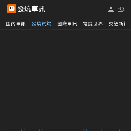
國內車訊
發燒試駕
國際車訊
電能世界
交通新訊