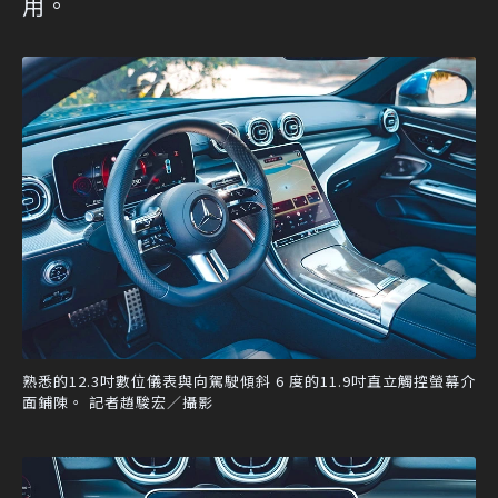
用。
熟悉的12.3吋數位儀表與向駕駛傾斜 6 度的11.9吋直立觸控螢幕介
面鋪陳。 記者趙駿宏／攝影