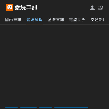
國內車訊
發燒試駕
國際車訊
電能世界
交通新訊