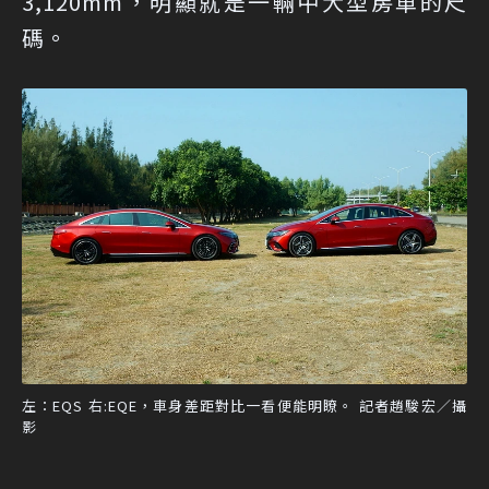
3,120mm，明顯就是一輛中大型房車的尺
碼。
左：EQS 右:EQE，車身差距對比一看便能明瞭。 記者趙駿宏／攝
影