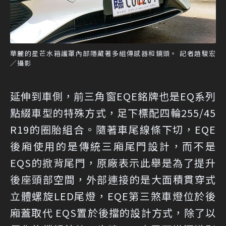
華麗的星芒水箱護罩內部隱藏著多組傳感器和鏡頭。 記者趙駿宏
／攝影
延伸到車側，前三角窗EQE銘牌也是EQ系列
點綴車型的特殊方式，足下標配四輪255/45
R19的圈胎組合。隨著車尾線條下切，EQE
後廂使用的是傳統三廂尾門設計，而不是
EQS的掀背尾門，原廠表示此舉是為了提升
後座頭部空間，外部連接的是大面積貫穿式
立體螺旋LED尾燈，EQE第三煞車燈位於後
廂蓋取代 EQS置於後擋的設計方式，除了以