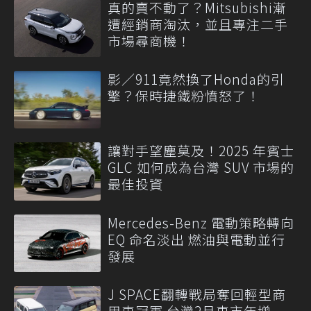
真的賣不動了？Mitsubishi漸
遭經銷商淘汰，並且專注二手
市場尋商機！
影／911竟然換了Honda的引
擎？保時捷鐵粉憤怒了！
讓對手望塵莫及！2025 年賓士
GLC 如何成為台灣 SUV 市場的
最佳投資
Mercedes-Benz 電動策略轉向
EQ 命名淡出 燃油與電動並行
發展
J SPACE翻轉戰局奪回輕型商
用車冠軍 台灣2月車市年增