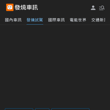
國內車訊
發燒試駕
國際車訊
電能世界
交通新訊