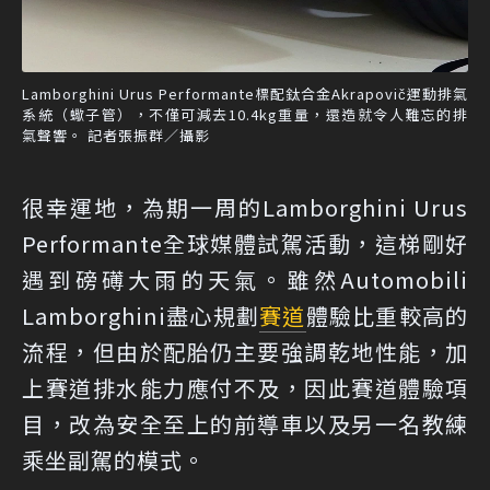
Lamborghini Urus Performante標配鈦合金Akrapovič運動排氣
系統（蠍子管），不僅可減去10.4kg重量，還造就令人難忘的排
氣聲響。 記者張振群／攝影
很幸運地，為期一周的Lamborghini Urus
Performante全球媒體試駕活動，這梯剛好
遇到磅礡大雨的天氣。雖然Automobili
Lamborghini盡心規劃
賽道
體驗比重較高的
流程，但由於配胎仍主要強調乾地性能，加
上賽道排水能力應付不及，因此賽道體驗項
目，改為安全至上的前導車以及另一名教練
乘坐副駕的模式。