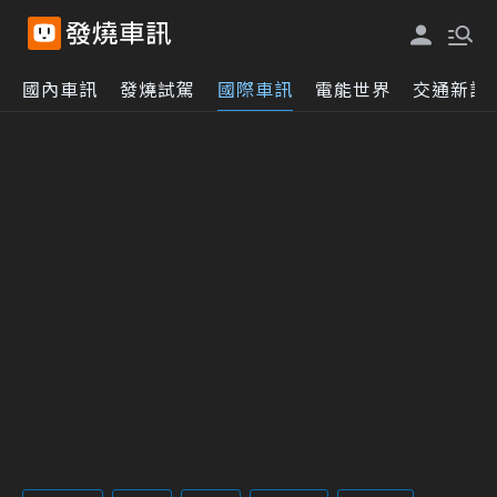
國內車訊
發燒試駕
國際車訊
電能世界
交通新訊