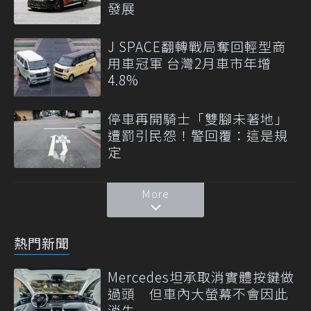
發展
J SPACE翻轉戰局奪回輕型商
用車冠軍 台灣2月車市年增
4.8%
停車再開騎士「雙腳未著地」
遭罰引民怨！警回覆：這是規
定
More
熱門新聞
Mercedes坦承取消實體按鍵做
過頭 但車內大螢幕不會因此
消失