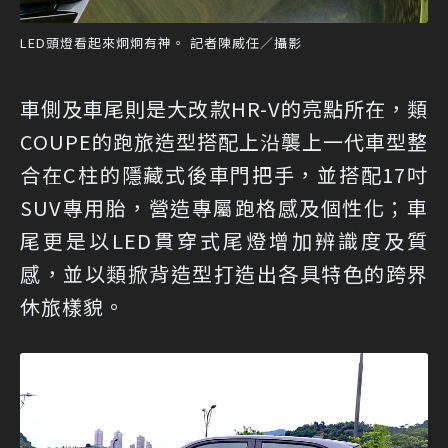
LED頭燈看起來炯炯有神。 記者陳威任／攝影
車側及車尾則是大改款HR-V的亮點所在，類
COUPE的跑旅造型搭配上沿襲上一代車型整
合在C柱的隱藏式後車門把手，並搭配17吋
SUV專用胎，營造專屬跑格感及個性化；車
尾更是以LED貫穿式尾燈增加辨識度及質
感，並以類掀背造型打造出各具特色的跨界
休旅樣貌。