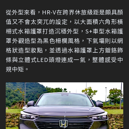
從外型來看，HR-V在跨界休旅級距是頗具顏
值又不會太突兀的設定，以大面積六角形橫
柵式水箱護罩打造沉穩外型，S+車型水箱護
罩外觀造型為黑色柵欄風格，下氣壩則以網
格狀造型妝點，並透過水箱護罩上方鍍鉻飾
條與立體式LED頭燈連成一氣，整體感受中
規中矩。