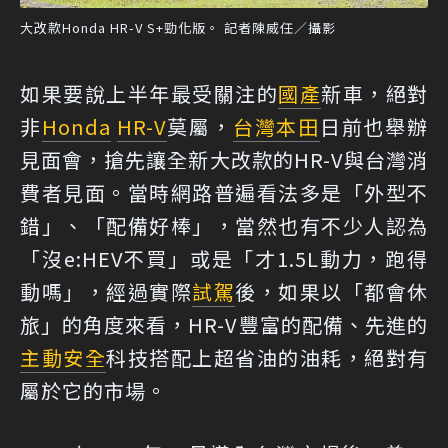
大改款Honda HR-V S+勁化版。 記者陳威任／攝影
如果要說上半年最受關注的
國產
新車，絕對
非
Honda
HR-V
莫屬，
台灣本田
日前也舉辦
見面會，搶先讓全新大改款的HR-V與台灣消
費者見面。當時網路普遍看法多是「外型不
錯」、「配備好棒」，當然也有不少人認為
「沒e:HEV不買」或是「才1.5L動力，跑得
動嗎」，經過實際
試駕
後，如果以「都會休
旅」的角度來看，HR-V豐富的配備、先進的
主動安全
科技搭配上超省油的油耗，絕對有
屬於它的市場。