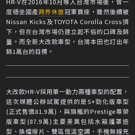
HR-V在2016年10月導入台灣市場後，曾一
度穩坐國產
跨界休旅
冠軍寶座，雖然後續被
Nissan Kicks及TOYOTA Corolla Cross擠
下，但在台灣市場仍建立起不俗的口碑及銷
量。而全新大改款車型，台灣本田也訂出年
銷1萬台的目標。
大改款HR-V採用單一動力兩種車型的配置，
這次媒體公辦試駕提供的是S+勁化版車型
(正式售價81.9萬)，與旗艦的Prestige尊榮
版車型(87.9萬)主要差異包括水箱護罩造
型、換檔撥片、雙區恆溫空調、手機無線充