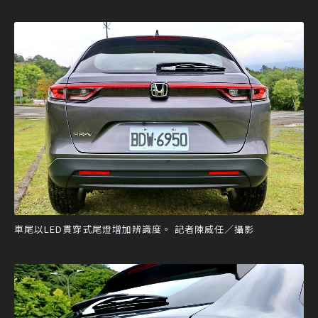
車尾以LED貫穿式尾燈增加辨識度。 記者陳威任／攝影