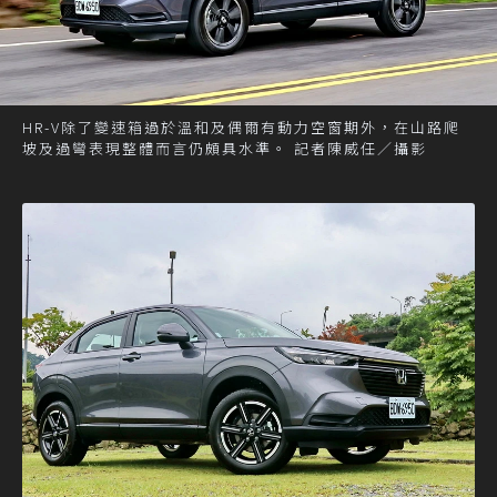
HR-V除了變速箱過於溫和及偶爾有動力空窗期外，在山路爬
坡及過彎表現整體而言仍頗具水準。 記者陳威任／攝影