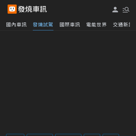
國內車訊
發燒試駕
國際車訊
電能世界
交通新訊