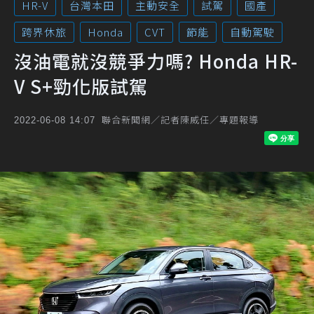
HR-V
台灣本田
主動安全
試駕
國產
跨界休旅
Honda
CVT
節能
自動駕駛
沒油電就沒競爭力嗎? Honda HR-
V S+勁化版試駕
聯合新聞網／記者陳威任／專題報導
2022-06-08 14:07