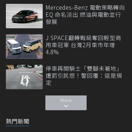
Mercedes-Benz 電動策略轉向
EQ 命名淡出 燃油與電動並行
發展
J SPACE翻轉戰局奪回輕型商
用車冠軍 台灣2月車市年增
4.8%
停車再開騎士「雙腳未著地」
遭罰引民怨！警回覆：這是規
定
More
熱門新聞