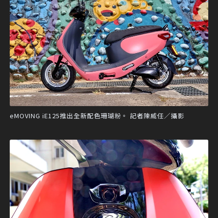
eMOVING iE125推出全新配色珊瑚粉。 記者陳威任／攝影