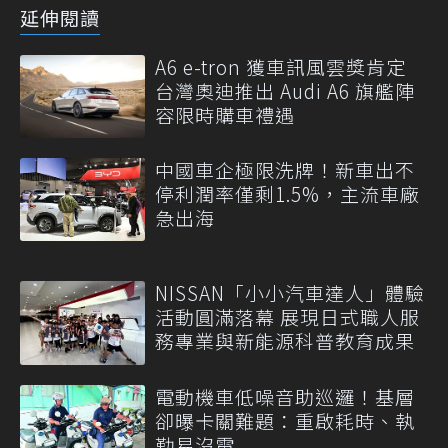
延伸閱讀
A6 e-tron 獲車訊風雲獎肯定
台灣奧迪推出 Audi A6 旗艦陣
容限時購車禮遇
中國車企極限洗牌！新車出不
停利潤率僅剩1.5%，主流車廠
急出海
NISSAN「小小汽車達人」體驗
活動圓滿落幕 展現日式職人服
務專業與新能源科普教育成果
電動機車低噪音助巡邏！基層
卻曝卡關難題：重啟耗時、執
勤易沒電