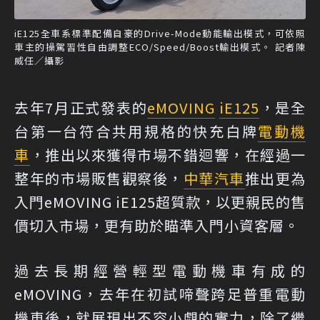
iE125全車系標準配備自豪的Drive-Mode動能輸出模式，可依照
車主的操駕習性自由調整ECO/Speed/Boost輸出模式。 記者陳
威任／攝影
去年7月正式發表的
eMOVING
iE125
，是全
台第一台符合共用規格的快充白牌
電動機
車
，推出以來獲得市場不錯迴響，在經過一
整年的市場販售觀察後，
中華汽車
推出更為
入門eMOVING iE125超質款，以更親民的售
價切入市場，更有助於瞄準入門小資客層。
過去長期經營輕型電動機車有成的
eMOVING，去年在初試啼聲跨足普重電動
機車後，就展現出不容小覷的實力，除了繼