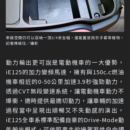
車箱空間仍可以容納一頂3/4安全帽，還能置放雨衣手套等雜物。
記者陳威任／攝影
動力輸出更可說是電動機車的一大優勢，
iE125的加力變頻馬達，擁有與150c.c燃油
機車相近的0-50公里加速3.9秒強勁動力，
透過CVT無段變速系統，讓電動機車動力不
爆衝，適時提供最適切動力，讓車輛的加速
過程當中呈現出順暢又不失動感的演出。
iE125全車系標準配備自豪的Drive-Mode動
能輸出模式，可依照車主的操駕習性自由調