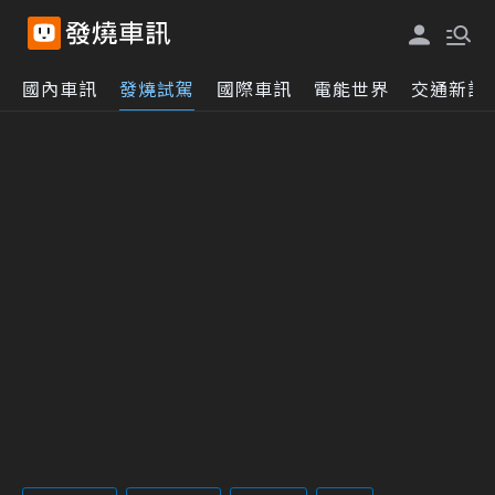
國內車訊
發燒試駕
國際車訊
電能世界
交通新訊