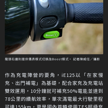
龍頭右邊則提供儀表模式切換及Boost模式。 記者陳威任／攝影
作為充電陣營的要角，iE125以「在家慢
充、出門補電」為基礎，配合家充及充電站
雙效運用，10分鐘就可補充50%電能並達到
78公里的續航效率，單次滿電最大行駛里程
可達155km，更是國內首輛使用TES超級充